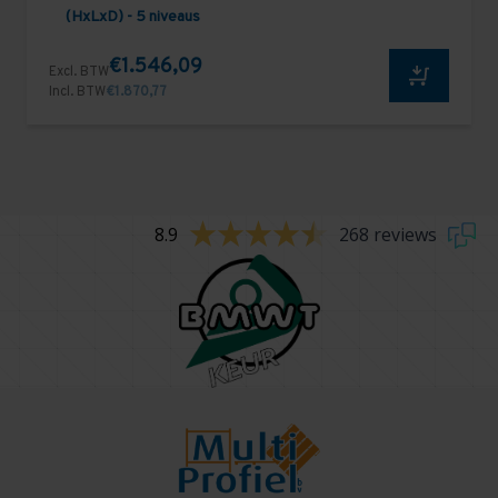
(HxLxD) - 5 niveaus
€1.546,09
Excl. BTW
Incl. BTW
€1.870,77
8.9
268 reviews