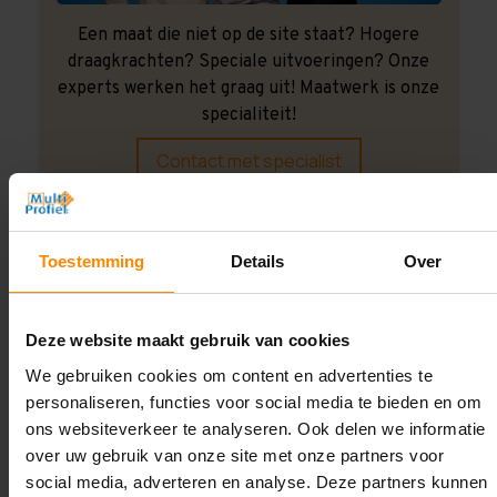
Een maat die niet op de site staat? Hogere
draagkrachten? Speciale uitvoeringen? Onze
experts werken het graag uit! Maatwerk is onze
specialiteit!
Contact met specialist
Montage uitbesteden?
Toestemming
Details
Over
Laat ons het doen!
Deze website maakt gebruik van cookies
We gebruiken cookies om content en advertenties te
personaliseren, functies voor social media te bieden en om
ons websiteverkeer te analyseren. Ook delen we informatie
over uw gebruik van onze site met onze partners voor
social media, adverteren en analyse. Deze partners kunnen