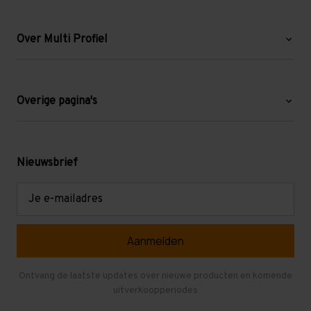
Over Multi Profiel
Over ons
Blog
Overige pagina's
Werken bij Multi Profiel
Gebruikte stellingen
Levering en afhalen
Mezzanine
Nieuwsbrief
Retouren en garantie
Verdiepingsvloeren
E-
mailadres
Referenties
Selfstorage
Veelgestelde vragen
Entresolvloer
Herroepen en Annuleren
Gebruikte entresolvloeren
Ontvang de laatste updates over nieuwe producten en komende
uitverkoopperiodes
Stellingen kopen