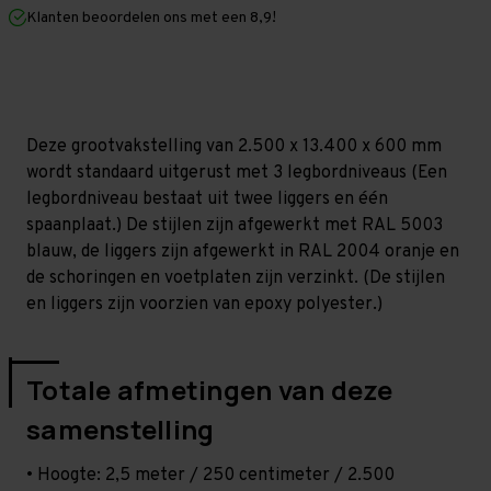
mm
mm
Klanten beoordelen ons met een 8,9!
(HxLxD)
(HxLxD)
-
-
3
3
niveaus
niveaus
Deze grootvakstelling van 2.500 x 13.400 x 600 mm
wordt standaard uitgerust met 3 legbordniveaus (Een
legbordniveau bestaat uit twee liggers en één
spaanplaat.) De stijlen zijn afgewerkt met RAL 5003
blauw, de liggers zijn afgewerkt in RAL 2004 oranje en
de schoringen en voetplaten zijn verzinkt. (De stijlen
en liggers zijn voorzien van epoxy polyester.)
Totale afmetingen van deze
samenstelling
• Hoogte: 2,5 meter / 250 centimeter / 2.500