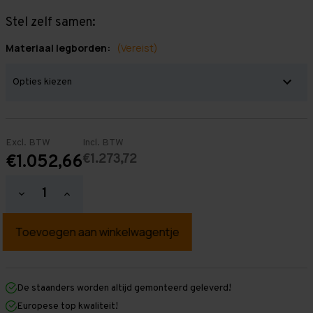
Stel zelf samen:
Materiaal legborden:
(Vereist)
Excl. BTW
Incl. BTW
€1.273,72
€1.052,66
Hoeveelheid
Hoeveelheid
verlagen
verhogen
van
van
Grootvakstelling
Grootvakstelling
2.500
2.500
mm
mm
x
x
13.400
13.400
mm
mm
De staanders worden altijd gemonteerd geleverd!
x
x
Europese top kwaliteit!
600
600