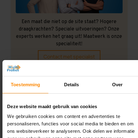
Een maat die niet op de site staat? Hogere
draagkrachten? Speciale uitvoeringen? Onze
experts werken het graag uit! Maatwerk is onze
specialiteit!
Contact met specialist
Montage uitbesteden?
Toestemming
Details
Over
Laat ons het doen!
Deze website maakt gebruik van cookies
We gebruiken cookies om content en advertenties te
personaliseren, functies voor social media te bieden en om
ons websiteverkeer te analyseren. Ook delen we informatie