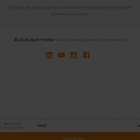
Herroepen en Annuleren
Gebruikte entresolvloeren
Ontvang de laatste updates over nieuwe producten en komende
uitverkoopperiodes
Stellingen kopen
© 2026 Multi Profiel
Privacy beleid
Algemene voorwaarden
Materiaal
legborden:
Toevoegen