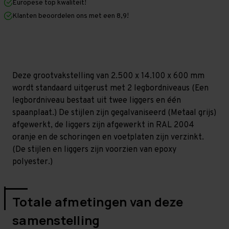
Europese top kwaliteit!
600
600
mm
mm
Klanten beoordelen ons met een 8,9!
(HxLxD)
(HxLxD)
-
-
2
2
niveaus
niveaus
GALVA
GALVA
Deze grootvakstelling van 2.500 x 14.100 x 600 mm
wordt standaard uitgerust met 2 legbordniveaus (Een
legbordniveau bestaat uit twee liggers en één
spaanplaat.) De stijlen zijn gegalvaniseerd (Metaal grijs)
afgewerkt, de liggers zijn afgewerkt in RAL 2004
oranje en de schoringen en voetplaten zijn verzinkt.
(De stijlen en liggers zijn voorzien van epoxy
polyester.)
Totale afmetingen van deze
samenstelling