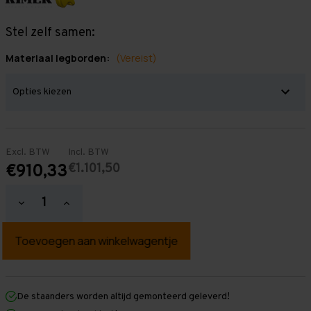
Stel zelf samen:
Materiaal legborden:
(Vereist)
Excl. BTW
Incl. BTW
€1.101,50
€910,33
Hoeveelheid
Hoeveelheid
verlagen
verhogen
van
van
Grootvakstelling
Grootvakstelling
2.500
2.500
mm
mm
x
x
14.100
14.100
mm
mm
De staanders worden altijd gemonteerd geleverd!
x
x