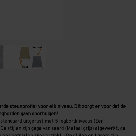
800
800
mm
mm
(HxLxD)
(HxLxD)
-
-
5
5
niveaus
niveaus
GALVA
GALVA
rde steunprofiel voor elk niveau. Dit zorgt er voor dat de
egborden gaan doorbuigen!
 standaard uitgerust met 5 legbordniveaus (Een
De stijlen zijn gegalvaniseerd (Metaal grijs) afgewerkt, de