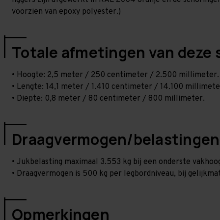
liggers zijn afgewerkt in RAL 2004 oranje en de schoringen 
voorzien van epoxy polyester.)
Totale afmetingen van deze 
• Hoogte: 2,5 meter / 250 centimeter / 2.500 millimeter.
• Lengte: 14,1 meter / 1.410 centimeter / 14.100 millimete
• Diepte: 0,8 meter / 80 centimeter / 800 millimeter.
Draagvermogen/belastingen
• Jukbelasting maximaal 3.553 kg bij een onderste vakho
• Draagvermogen is 500 kg per legbordniveau, bij gelijkmat
Opmerkingen