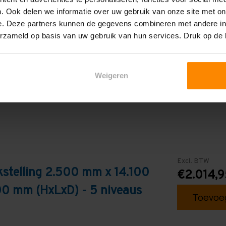
1.500 mm
. Ook delen we informatie over uw gebruik van onze site met on
5
e. Deze partners kunnen de gegevens combineren met andere inf
erzameld op basis van uw gebruik van hun services. Druk op de
Galva
Weigeren
Excl. BTW
stelling 2.500 mm x 14.100
€2.014,9
0 mm (HxLxD) - 5 niveaus
Toevoeg