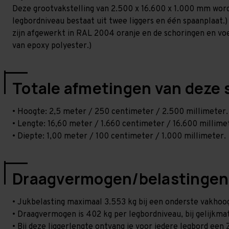
Deze grootvakstelling van 2.500 x 16.600 x 1.000 mm word
legbordniveau bestaat uit twee liggers en één spaanplaat.)
zijn afgewerkt in RAL 2004 oranje en de schoringen en voetp
van epoxy polyester.)
Totale afmetingen van deze 
• Hoogte: 2,5 meter / 250 centimeter / 2.500 millimeter.
• Lengte: 16,60 meter / 1.660 centimeter / 16.600 millime
• Diepte: 1,00 meter / 100 centimeter / 1.000 millimeter.
Draagvermogen/belastingen
• Jukbelasting maximaal 3.553 kg bij een onderste vakho
• Draagvermogen is 402 kg per legbordniveau, bij gelijkmat
• Bij deze liggerlengte ontvang je voor iedere legbord een Z