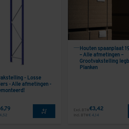
Houten spaanplaat 1
– Alle afmetingen –
Grootvakstelling leg
Planken
akstelling - Losse
ers - Alle afmetingen -
emonteerd!
6,79
€3,42
Excl. BTW
4,52
Incl. BTW
€ 4,14