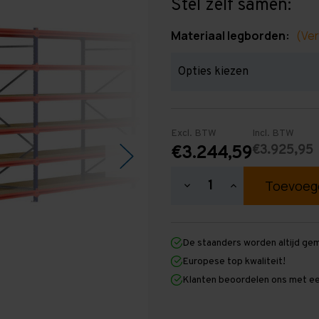
Stel zelf samen:
Materiaal legborden:
(Ver
Excl. BTW
Incl. BTW
€3.925,95
€3.244,59
Hoeveelheid
Hoeveelheid
verlagen
verhogen
van
van
Grootvakstelling
Grootvakstellin
2.500
2.500
De staanders worden altijd ge
mm
mm
x
x
Europese top kwaliteit!
16.600
16.600
Klanten beoordelen ons met ee
mm
mm
x
x
1.000
1.000
mm
mm