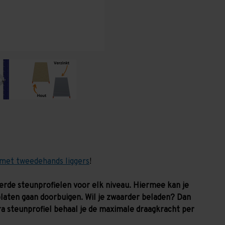
(HxLxD)
(HxLxD)
-
-
6
6
niveaus
niveaus
met tweedehands liggers
!
verde steunprofielen voor elk niveau. Hiermee kan je
platen gaan doorbuigen. Wil je zwaarder beladen? Dan
ra steunprofiel behaal je de maximale draagkracht per