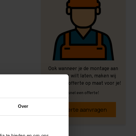
Ook wanneer je de montage aan
ons over wilt laten, maken wij
graag een offerte op maat voor je!
Vrijblijvend, snel een offerte!
Over
Offerte aanvragen
dia te bieden en om ons