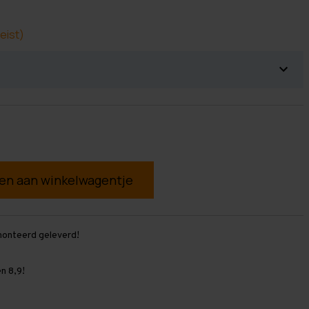
eist)
g
monteerd geleverd!
n 8,9!