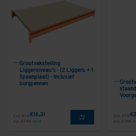
Grootvakstelling
Liggerniveau's - (2 Liggers + 1
Spaanplaat) - Inclusief
Grootv
borgpennen
staand
Voorg
€16,31
€3
Excl. BTW
Excl. BTW
Incl. BTW
€ 19,74
Incl. BTW
€ 4