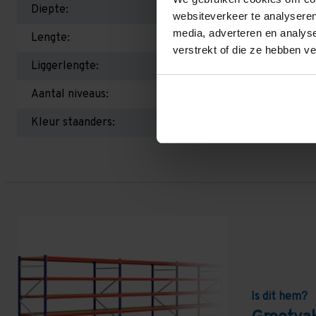
Diepte:
websiteverkeer te analyseren
media, adverteren en analys
Lengte:
verstrekt of die ze hebben v
Liggerlengte:
Aantal niveaus:
Kleur staanders:
Is dit hem?