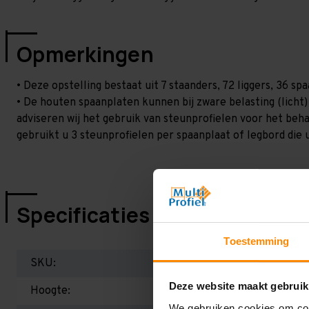
Opmerkingen
• Deze opstelling bestaat uit 7 staanders, 72 liggers, 36 
• De houten spaanplaten kunnen bij zware belasting (licht
adviseren wij het gebruik van steunprofielen voor het beh
gebruikt u 3 steunprofielen per spaanplaat of legbord die 
Specificaties
Toestemming
SKU:
Deze website maakt gebruik
Hoogte:
We gebruiken cookies om cont