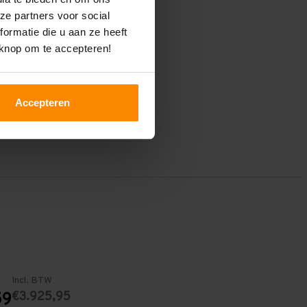
ze partners voor social
ormatie die u aan ze heeft
 knop om te accepteren!
Accepteren
Incl. BTW
€3.925,95
59