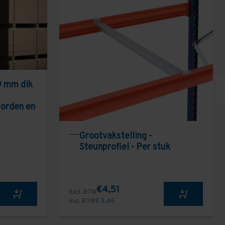
9 mm dik
borden en
Grootvakstelling -
Steunprofiel - Per stuk
€4,51
Excl. BTW
Incl. BTW
€ 5,46