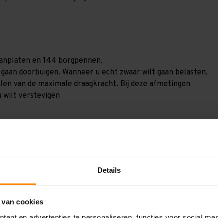
spaanplaten en 144 borgpennen.
) gaan doorbuigen. Wanneer u echt zwaar wilt gaan belasten,
alen van de maximale draagkracht. Bij deze afmetingen
u wilt verstevigen
Details
GV25166106270
 van cookies
2.500 mm
ent en advertenties te personaliseren, functies voor social me