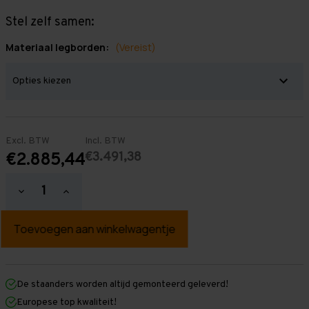
Stel zelf samen:
Materiaal legborden:
(Vereist)
Excl. BTW
Incl. BTW
€3.491,38
€2.885,44
Hoeveelheid
Hoeveelheid
verlagen
verhogen
van
van
Grootvakstelling
Grootvakstelling
2.500
2.500
mm
mm
x
x
17.200
17.200
mm
mm
De staanders worden altijd gemonteerd geleverd!
x
x
Europese top kwaliteit!
1.000
1.000