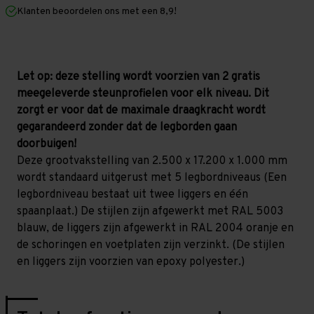
mm
mm
Klanten beoordelen ons met een 8,9!
(HxLxD)
(HxLxD)
-
-
5
5
niveaus
niveaus
Let op: deze stelling wordt voorzien van 2 gratis
meegeleverde steunprofielen voor elk niveau. Dit
zorgt er voor dat de maximale draagkracht wordt
gegarandeerd zonder dat de legborden gaan
doorbuigen!
Deze grootvakstelling van 2.500 x 17.200 x 1.000 mm
wordt standaard uitgerust met 5 legbordniveaus (Een
legbordniveau bestaat uit twee liggers en één
spaanplaat.) De stijlen zijn afgewerkt met RAL 5003
blauw, de liggers zijn afgewerkt in RAL 2004 oranje en
de schoringen en voetplaten zijn verzinkt. (De stijlen
en liggers zijn voorzien van epoxy polyester.)