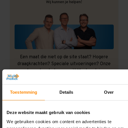
Wij kunnen je helpen!
Een maat die niet op de site staat? Hogere
draagkrachten? Speciale uitvoeringen? Onze
experts werken het graag uit! Maatwerk is onze
specialiteit!
Contact met specialist
Toestemming
Details
Over
Deze website maakt gebruik van cookies
Montage uitbesteden?
We gebruiken cookies om content en advertenties te
Laat ons het doen!