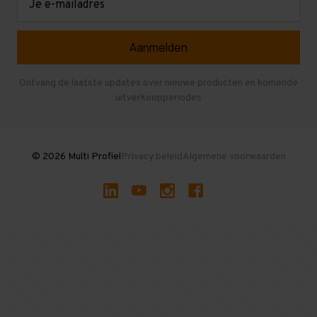
mailadres
Referenties
Selfstorage
Veelgestelde vragen
Entresolvloer
Herroepen en Annuleren
Gebruikte entresolvloeren
Ontvang de laatste updates over nieuwe producten en komende
uitverkoopperiodes
Stellingen kopen
© 2026 Multi Profiel
Privacy beleid
Algemene voorwaarden