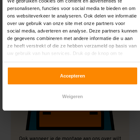
We gebruiken cookies om content en advertenties te
Montage uitbesteden?
personaliseren, functies voor social media te bieden en om
Laat ons het doen!
ons websiteverkeer te analyseren. Ook delen we informatie
over uw gebruik van onze site met onze partners voor
social media, adverteren en analyse. Deze partners kunnen
de gegevens combineren met andere informatie die u aan
ze heeft verstrekt of die ze hebben verzameld op basis van
uw gebruik van hun services. Druk op de knop om te
accepteren!
Accepteren
Weigeren
Ook wanneer je de montage aan ons over wilt