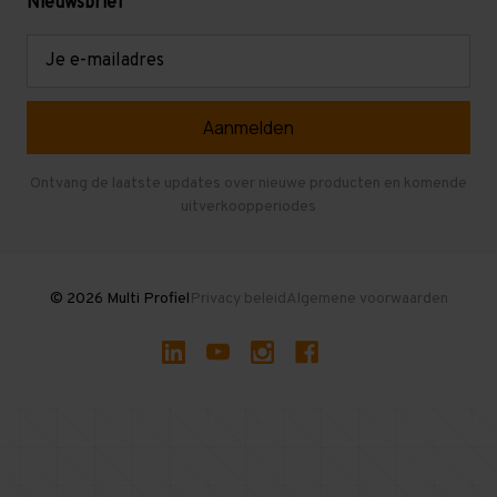
Mezzanine
Nieuwsbrief
Retouren en garantie
Verdiepingsvloeren
E-
mailadres
Referenties
Selfstorage
Veelgestelde vragen
Entresolvloer
Herroepen en Annuleren
Gebruikte entresolvloeren
Ontvang de laatste updates over nieuwe producten en komende
uitverkoopperiodes
Stellingen kopen
© 2026 Multi Profiel
Privacy beleid
Algemene voorwaarden