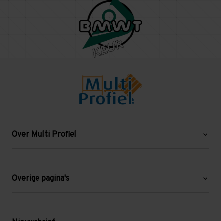
Over Multi Profiel
Over ons
Blog
Overige pagina's
Werken bij Multi Profiel
Gebruikte stellingen
Levering en afhalen