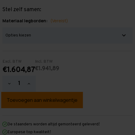
Stel zelf samen:
Materiaal legborden:
(Vereist)
Excl. BTW
Incl. BTW
€1.941,89
€1.604,87
Hoeveelheid
Hoeveelheid
verlagen
verhogen
van
van
Grootvakstelling
Grootvakstelling
2.500
2.500
mm
mm
x
x
17.200
17.200
mm
mm
De staanders worden altijd gemonteerd geleverd!
x
x
Europese top kwaliteit!
800
800