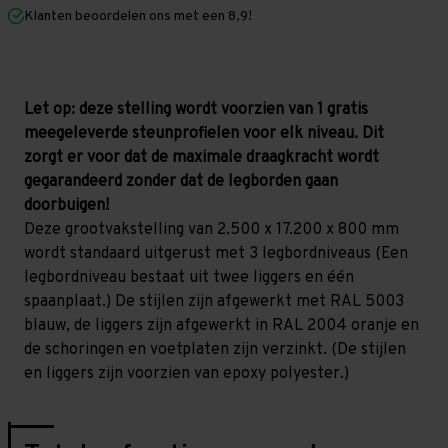
mm
mm
Klanten beoordelen ons met een 8,9!
(HxLxD)
(HxLxD)
-
-
3
3
niveaus
niveaus
Let op: deze stelling wordt voorzien van 1 gratis
meegeleverde steunprofielen voor elk niveau. Dit
zorgt er voor dat de maximale draagkracht wordt
gegarandeerd zonder dat de legborden gaan
doorbuigen!
Deze grootvakstelling van 2.500 x 17.200 x 800 mm
wordt standaard uitgerust met 3 legbordniveaus (Een
legbordniveau bestaat uit twee liggers en één
spaanplaat.) De stijlen zijn afgewerkt met RAL 5003
blauw, de liggers zijn afgewerkt in RAL 2004 oranje en
de schoringen en voetplaten zijn verzinkt. (De stijlen
en liggers zijn voorzien van epoxy polyester.)