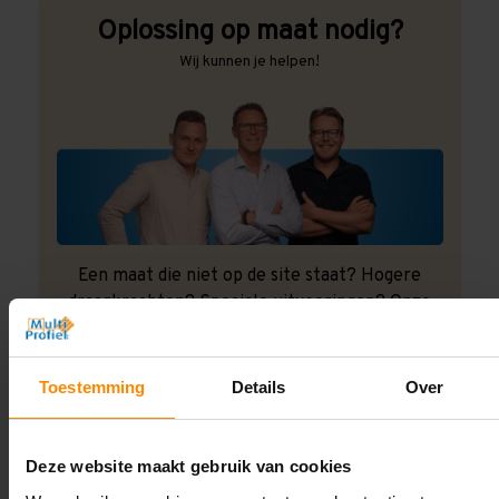
Oplossing op maat nodig?
Wij kunnen je helpen!
Een maat die niet op de site staat? Hogere
draagkrachten? Speciale uitvoeringen? Onze
experts werken het graag uit! Maatwerk is onze
specialiteit!
Toestemming
Details
Over
Contact met specialist
Deze website maakt gebruik van cookies