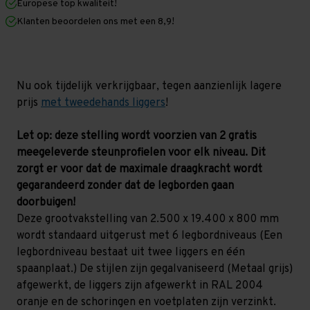
Europese top kwaliteit!
800
800
mm
mm
Klanten beoordelen ons met een 8,9!
(HxLxD)
(HxLxD)
-
-
6
6
niveaus
niveaus
GALVA
GALVA
Nu ook tijdelijk verkrijgbaar, tegen aanzienlijk lagere
prijs
met tweedehands liggers
!
Let op: deze stelling wordt voorzien van 2 gratis
meegeleverde steunprofielen voor elk niveau. Dit
zorgt er voor dat de maximale draagkracht wordt
gegarandeerd zonder dat de legborden gaan
doorbuigen!
Deze grootvakstelling van 2.500 x 19.400 x 800 mm
wordt standaard uitgerust met 6 legbordniveaus (Een
legbordniveau bestaat uit twee liggers en één
spaanplaat.) De stijlen zijn gegalvaniseerd (Metaal grijs)
afgewerkt, de liggers zijn afgewerkt in RAL 2004
oranje en de schoringen en voetplaten zijn verzinkt.