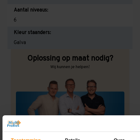
Aantal niveaus:
6
Kleur staanders:
Galva
Oplossing op maat nodig?
Wij kunnen je helpen!
Een maat die niet op de site staat? Hogere
draagkrachten? Speciale uitvoeringen? Onze