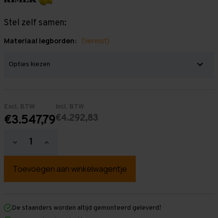
Stel zelf samen:
Materiaal legborden:
(Vereist)
Excl. BTW
Incl. BTW
€4.292,83
€3.547,79
Hoeveelheid
Hoeveelheid
verlagen
verhogen
van
van
Grootvakstelling
Grootvakstelling
2.500
2.500
mm
mm
x
x
19.400
19.400
mm
mm
De staanders worden altijd gemonteerd geleverd!
x
x