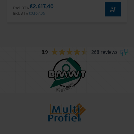
€2.617,40
Excl. BTW
Incl. BTW
€3.167,05
8.9
268 reviews