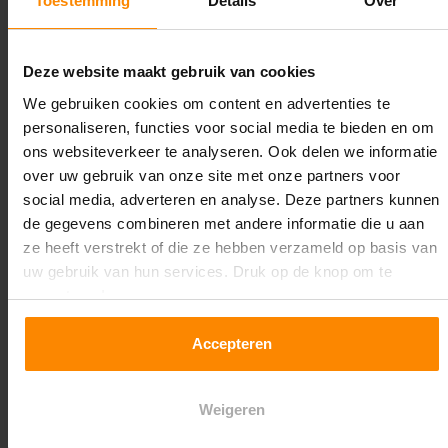
Toestemming
Details
Over
experts werken het graag uit! Maatwerk is onze
specialiteit!
Contact met specialist
Deze website maakt gebruik van cookies
We gebruiken cookies om content en advertenties te
personaliseren, functies voor social media te bieden en om
ons websiteverkeer te analyseren. Ook delen we informatie
Montage uitbesteden?
over uw gebruik van onze site met onze partners voor
Laat ons het doen!
social media, adverteren en analyse. Deze partners kunnen
de gegevens combineren met andere informatie die u aan
ze heeft verstrekt of die ze hebben verzameld op basis van
uw gebruik van hun services. Druk op de knop om te
accepteren!
Accepteren
Weigeren