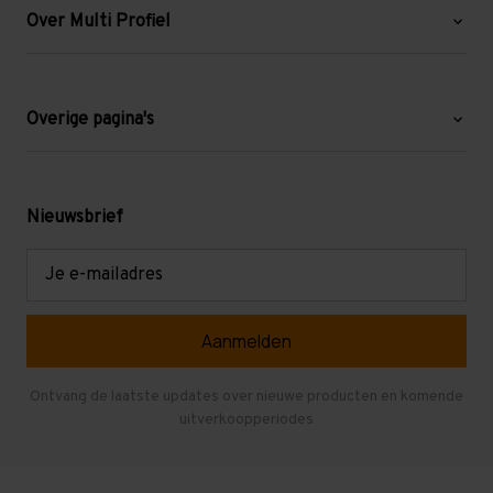
Over Multi Profiel
Over ons
Blog
Overige pagina's
Werken bij Multi Profiel
Gebruikte stellingen
Levering en afhalen
Mezzanine
Nieuwsbrief
Retouren en garantie
Verdiepingsvloeren
E-
mailadres
Referenties
Selfstorage
Veelgestelde vragen
Entresolvloer
Herroepen en Annuleren
Gebruikte entresolvloeren
Ontvang de laatste updates over nieuwe producten en komende
uitverkoopperiodes
Stellingen kopen