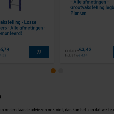
– Alle afmetingen –
Grootvakstelling leg
Planken
akstelling - Losse
ers - Alle afmetingen -
emonteerd!
6,79
€3,42
Excl. BTW
4,52
Incl. BTW
€ 4,14
?
en onderstaande adviezen ook niet, dan kan het zijn dat we 