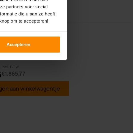
ze partners voor social
ormatie die u aan ze heeft
 knop om te accepteren!
Accepteren
Incl. BTW
€1.865,77
6
en aan winkelwagentje