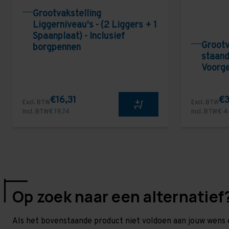
Grootvakstelling
Liggerniveau's - (2 Liggers + 1
Spaanplaat) - Inclusief
Grootv
borgpennen
staand
Voorg
€16,31
€3
Excl. BTW
Excl. BTW
Incl. BTW
€ 19,74
Incl. BTW
€ 4
Op zoek naar een alternatief
Als het bovenstaande product niet voldoen aan jouw wens 