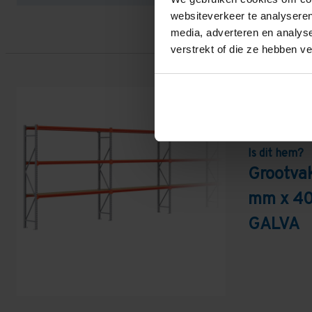
websiteverkeer te analyseren
media, adverteren en analys
verstrekt of die ze hebben v
Is dit hem?
Grootvak
mm x 40
GALVA