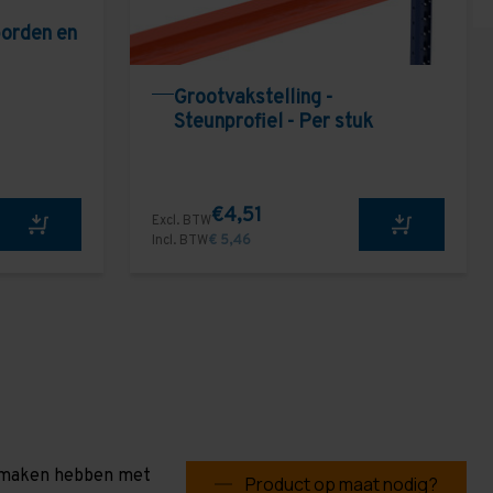
borden en
Grootvakstelling -
Steunprofiel - Per stuk
€4,51
Excl. BTW
Incl. BTW
€ 5,46
te maken hebben met
Product op maat nodig?