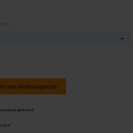
eist)
g
monteerd geleverd!
n 8,9!