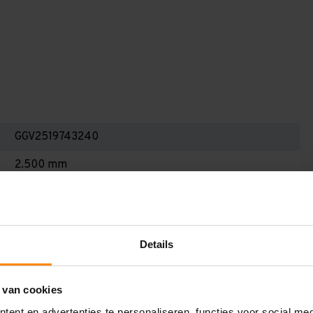
GGV2519743240
2.500 mm
400 mm
19.700 mm
Details
2.400 mm
3
 van cookies
Galva
ent en advertenties te personaliseren, functies voor social me