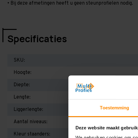
• Bij deze afmetingen heeft u geen steunprofielen nodig.
Specificaties
SKU:
Hoogte:
Diepte:
Lengte:
Toestemming
Liggerlengte:
Aantal niveaus:
Deze website maakt gebruik
Kleur staanders:
We gebruiken cookies om cont