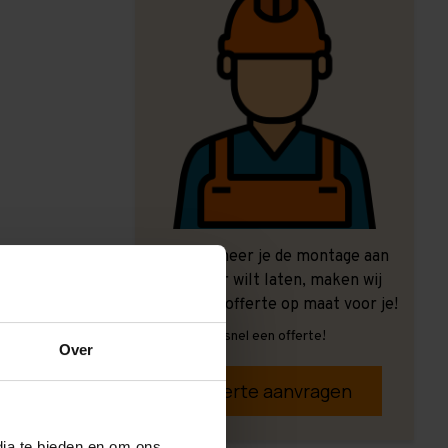
Ook wanneer je de montage aan
ons over wilt laten, maken wij
graag een offerte op maat voor je!
Vrijblijvend, snel een offerte!
Over
Offerte aanvragen
dia te bieden en om ons