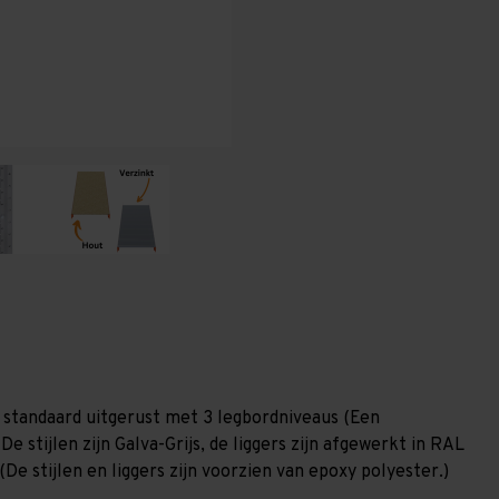
400
400
mm
mm
(HxLxD)
(HxLxD)
-
-
3
3
niveaus
niveaus
GALVA
GALVA
 standaard uitgerust met 3 legbordniveaus (Een
e stijlen zijn Galva-Grijs, de liggers zijn afgewerkt in RAL
De stijlen en liggers zijn voorzien van epoxy polyester.)