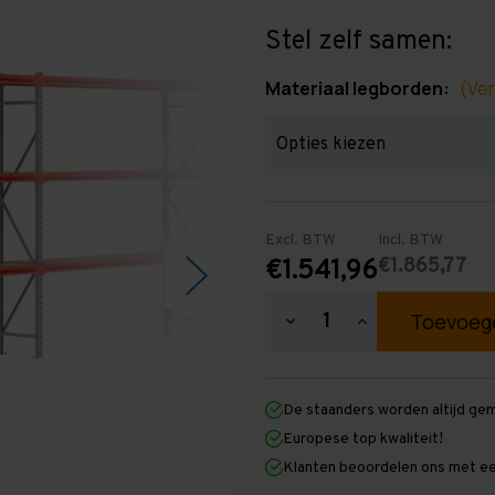
Stel zelf samen:
Materiaal legborden:
(Ver
Excl. BTW
Incl. BTW
€1.865,77
€1.541,96
Hoeveelheid
Hoeveelheid
verlagen
verhogen
van
van
Grootvakstelling
Grootvakstellin
2.500
2.500
De staanders worden altijd ge
mm
mm
x
x
Europese top kwaliteit!
19.700
19.700
Klanten beoordelen ons met ee
mm
mm
x
x