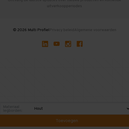
Ontvang de laatste updates over nieuwe producten en komende
uitverkoopperiodes
Stellingen kopen
© 2026 Multi Profiel
Privacy beleid
Algemene voorwaarden
Materiaal
legborden:
Toevoegen