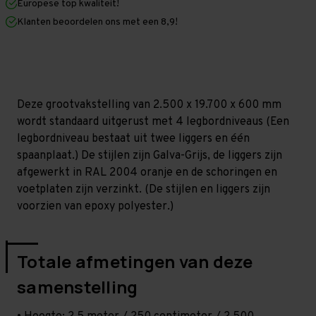
Europese top kwaliteit!
600
600
mm
mm
Klanten beoordelen ons met een 8,9!
(HxLxD)
(HxLxD)
-
-
4
4
niveaus
niveaus
GALVA
GALVA
Deze grootvakstelling van 2.500 x 19.700 x 600 mm
wordt standaard uitgerust met 4 legbordniveaus (Een
legbordniveau bestaat uit twee liggers en één
spaanplaat.) De stijlen zijn Galva-Grijs, de liggers zijn
afgewerkt in RAL 2004 oranje en de schoringen en
voetplaten zijn verzinkt. (De stijlen en liggers zijn
voorzien van epoxy polyester.)
Totale afmetingen van deze
samenstelling