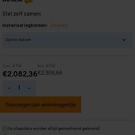
Stel zelf samen:
Materiaal legborden:
(Vereist)
Excl. BTW
Incl. BTW
€2.519,66
€2.082,36
Hoeveelheid
Hoeveelheid
verlagen
verhogen
van
van
Grootvakstelling
Grootvakstelling
2.500
2.500
mm
mm
x
x
19.700
19.700
mm
mm
De staanders worden altijd gemonteerd geleverd!
x
x