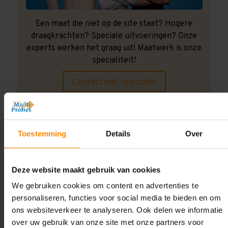
Een maat die niet op de site staat? Hogere
draagkrachten? Speciale uitvoeringen? Onze
experts werken het graag uit! Maatwerk is onze
specialiteit!
Contact met specialist
Montage uitbesteden?
Toestemming
Details
Over
Laat ons het doen!
Deze website maakt gebruik van cookies
We gebruiken cookies om content en advertenties te
personaliseren, functies voor social media te bieden en om
ons websiteverkeer te analyseren. Ook delen we informatie
over uw gebruik van onze site met onze partners voor