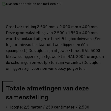
mm
mm
Klanten beoordelen ons met een 8,9!
(HxLxD)
(HxLxD)
-
-
5
5
niveaus
niveaus
Grootvakstelling 2.500 mm x 2.000 mm x 400 mm
Deze grootvakstelling van 2.500 x 1.950 x 400 mm
wordt standaard uitgerust met 5 legbordniveaus (Een
legbordniveau bestaat uit twee liggers en één
spaanplaat.) De stijlen zijn afgewerkt met RAL 5003
blauw, de liggers zijn afgewerkt in RAL 2004 oranje en
de schoringen en voetplaten zijn verzinkt. (De stijlen
en liggers zijn voorzien van epoxy polyester.)
Totale afmetingen van deze
samenstelling
• Hoogte: 2,5 meter / 250 centimeter / 2.500