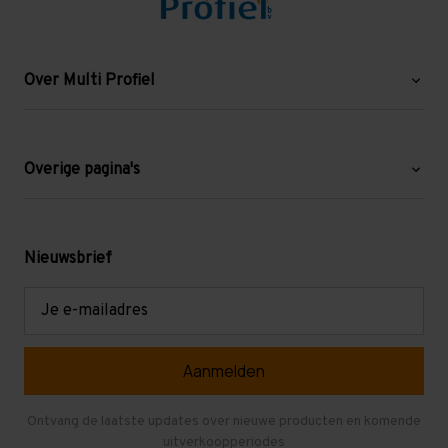
Over Multi Profiel
Over ons
Blog
Overige pagina's
Werken bij Multi Profiel
Gebruikte stellingen
Levering en afhalen
Mezzanine
Nieuwsbrief
Retouren en garantie
Verdiepingsvloeren
E-
mailadres
Referenties
Selfstorage
Veelgestelde vragen
Entresolvloer
Herroepen en Annuleren
Gebruikte entresolvloeren
Ontvang de laatste updates over nieuwe producten en komende
uitverkoopperiodes