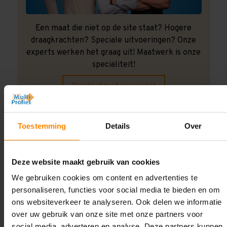
Een maat die niet op de site staat? Hogere
draagkrachten? Speciale uitvoeringen? Onze
experts werken het graag uit! Maatwerk is onze
specialiteit!
Contact met specialist
Toestemming
Details
Over
Montage uitbesteden?
Laat ons het doen!
Deze website maakt gebruik van cookies
We gebruiken cookies om content en advertenties te
personaliseren, functies voor social media te bieden en om
ons websiteverkeer te analyseren. Ook delen we informatie
over uw gebruik van onze site met onze partners voor
social media, adverteren en analyse. Deze partners kunnen