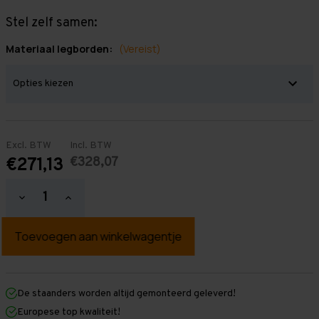
Stel zelf samen:
Materiaal legborden:
(Vereist)
Excl. BTW
Incl. BTW
€328,07
€271,13
Hoeveelheid
Hoeveelheid
verlagen
verhogen
van
van
Grootvakstelling
Grootvakstelling
2.500
2.500
mm
mm
x
x
1.950
1.950
mm
mm
De staanders worden altijd gemonteerd geleverd!
x
x
Europese top kwaliteit!
400
400