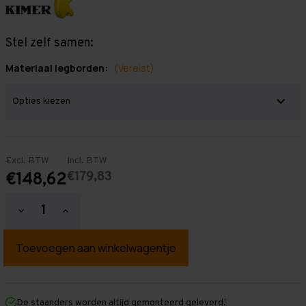
Stel zelf samen:
Materiaal legborden:
(Vereist)
Excl. BTW
Incl. BTW
€179,83
€148,62
Hoeveelheid
Hoeveelheid
verlagen
verhogen
van
van
Grootvakstelling
Grootvakstelling
2.500
2.500
mm
mm
x
x
2.000
2.000
mm
mm
De staanders worden altijd gemonteerd geleverd!