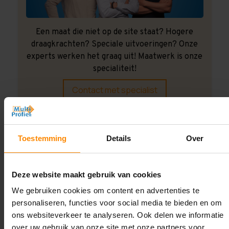
Een maat die niet op de site staat? Hogere
draagkrachten? Speciale uitvoeringen? Onze
experts werken het graag uit! Maatwerk is onze
specialiteit!
Contact met specialist
Montage uitbesteden?
Toestemming
Details
Over
Laat ons het doen!
Deze website maakt gebruik van cookies
We gebruiken cookies om content en advertenties te
personaliseren, functies voor social media te bieden en om
ons websiteverkeer te analyseren. Ook delen we informatie
over uw gebruik van onze site met onze partners voor