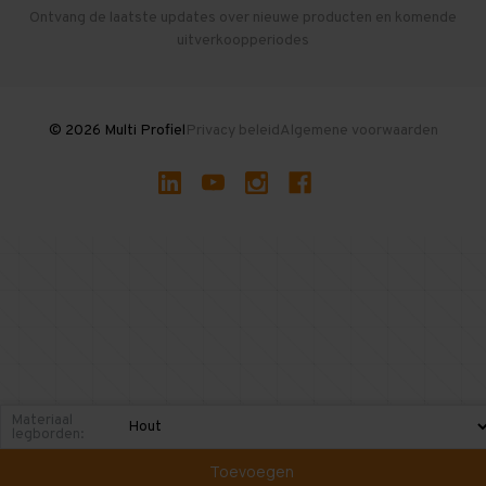
Herroepen en Annuleren
Gebruikte entresolvloeren
Ontvang de laatste updates over nieuwe producten en komende
uitverkoopperiodes
Stellingen kopen
© 2026 Multi Profiel
Privacy beleid
Algemene voorwaarden
Materiaal
legborden:
Toevoegen