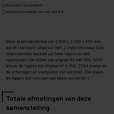
x
x
Europese top kwaliteit!
600
600
mm
mm
Klanten beoordelen ons met een 8,9!
(HxLxD)
(HxLxD)
-
-
2
2
niveaus
niveaus
(Liggers:
(Liggers:
1.850
1.850
mm)
mm)
Deze grootvakstelling van 2.500 x 2.000 x 600 mm
wordt standaard uitgerust met 2 legbordniveaus (Een
legbordniveau bestaat uit twee liggers en één
spaanplaat.) De stijlen zijn afgewerkt met RAL 5003
blauw, de liggers zijn afgewerkt in RAL 2004 oranje en
de schoringen en voetplaten zijn verzinkt. (De stijlen
en liggers zijn voorzien van epoxy polyester.)
Totale afmetingen van deze
samenstelling