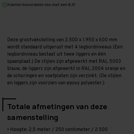
mm
mm
Klanten beoordelen ons met een 8,9!
(HxLxD)
(HxLxD)
-
-
4
4
niveaus
niveaus
Deze grootvakstelling van 2.500 x 1.950 x 600 mm
wordt standaard uitgerust met 4 legbordniveaus (Een
legbordniveau bestaat uit twee liggers en één
spaanplaat.) De stijlen zijn afgewerkt met RAL 5003
blauw, de liggers zijn afgewerkt in RAL 2004 oranje en
de schoringen en voetplaten zijn verzinkt. (De stijlen
en liggers zijn voorzien van epoxy polyester.)
Totale afmetingen van deze
samenstelling
• Hoogte: 2,5 meter / 250 centimeter / 2.500