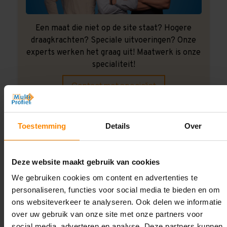
Een maat die niet op de site staat? Hogere
draagkrachten? Speciale uitvoeringen? Onze
experts werken het graag uit! Maatwerk is onze
specialiteit!
Contact met specialist
Toestemming
Details
Over
Montage uitbesteden?
Laat ons het doen!
Deze website maakt gebruik van cookies
We gebruiken cookies om content en advertenties te
personaliseren, functies voor social media te bieden en om
ons websiteverkeer te analyseren. Ook delen we informatie
over uw gebruik van onze site met onze partners voor
social media, adverteren en analyse. Deze partners kunnen