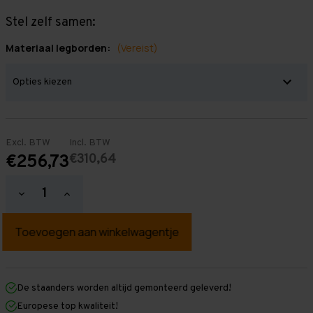
Stel zelf samen:
Materiaal legborden:
(Vereist)
Excl. BTW
Incl. BTW
€310,64
€256,73
Hoeveelheid
Hoeveelheid
verlagen
verhogen
van
van
Grootvakstelling
Grootvakstelling
2.500
2.500
mm
mm
x
x
1.950
1.950
mm
mm
De staanders worden altijd gemonteerd geleverd!
x
x
Europese top kwaliteit!
600
600