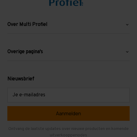
Over Multi Profiel
Over ons
Blog
Overige pagina's
Werken bij Multi Profiel
Gebruikte stellingen
Levering en afhalen
Mezzanine
Nieuwsbrief
Retouren en garantie
Verdiepingsvloeren
E-
mailadres
Referenties
Selfstorage
Veelgestelde vragen
Entresolvloer
Herroepen en Annuleren
Gebruikte entresolvloeren
Ontvang de laatste updates over nieuwe producten en komende
uitverkoopperiodes