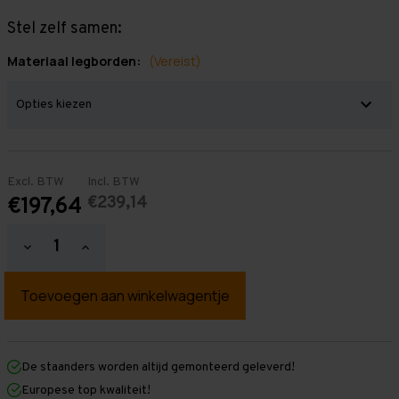
Stel zelf samen:
Materiaal legborden:
(Vereist)
Excl. BTW
Incl. BTW
€239,14
€197,64
Hoeveelheid
Hoeveelheid
verlagen
verhogen
van
van
Grootvakstelling
Grootvakstelling
2.500
2.500
mm
mm
x
x
1.950
1.950
mm
mm
De staanders worden altijd gemonteerd geleverd!
x
x
Europese top kwaliteit!
800
800