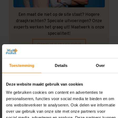
Een maat die niet op de site staat? Hogere
draagkrachten? Speciale uitvoeringen? Onze
experts werken het graag uit! Maatwerk is onze
specialiteit!
Contact met specialist
Toestemming
Details
Over
Montage uitbesteden?
Laat ons het doen!
Deze website maakt gebruik van cookies
We gebruiken cookies om content en advertenties te
personaliseren, functies voor social media te bieden en om
ons websiteverkeer te analyseren. Ook delen we informatie
over uw gebruik van onze site met onze partners voor
social media, adverteren en analyse. Deze partners kunnen