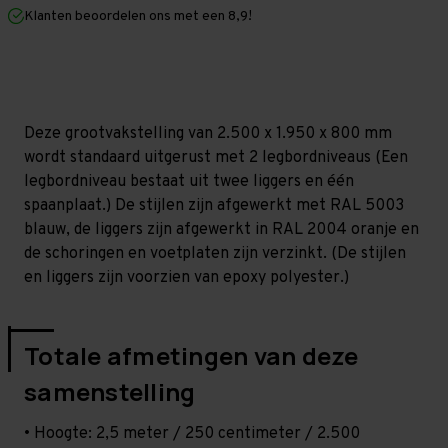
mm
mm
Klanten beoordelen ons met een 8,9!
(HxLxD)
(HxLxD)
-
-
2
2
niveaus
niveaus
Deze grootvakstelling van 2.500 x 1.950 x 800 mm
wordt standaard uitgerust met 2 legbordniveaus (Een
legbordniveau bestaat uit twee liggers en één
spaanplaat.) De stijlen zijn afgewerkt met RAL 5003
blauw, de liggers zijn afgewerkt in RAL 2004 oranje en
de schoringen en voetplaten zijn verzinkt. (De stijlen
en liggers zijn voorzien van epoxy polyester.)
Totale afmetingen van deze
samenstelling
• Hoogte: 2,5 meter / 250 centimeter / 2.500