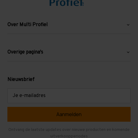
Over Multi Profiel
Over ons
Blog
Overige pagina's
Werken bij Multi Profiel
Gebruikte stellingen
Levering en afhalen
Mezzanine
Nieuwsbrief
Retouren en garantie
Verdiepingsvloeren
E-
mailadres
Referenties
Selfstorage
Veelgestelde vragen
Entresolvloer
Herroepen en Annuleren
Gebruikte entresolvloeren
Ontvang de laatste updates over nieuwe producten en komende
uitverkoopperiodes