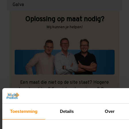
Galva
Oplossing op maat nodig?
Wij kunnen je helpen!
Een maat die niet op de site staat? Hogere
draagkrachten? Speciale uitvoeringen? Onze
experts werken het graag uit! Maatwerk is onze
specialiteit!
Toestemming
Details
Over
Contact met specialist