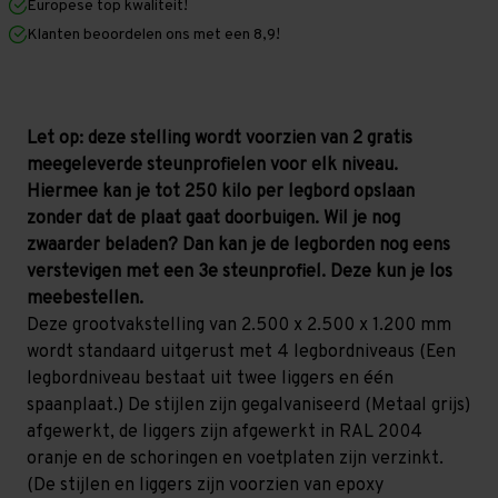
Europese top kwaliteit!
1.200
1.200
mm
mm
Klanten beoordelen ons met een 8,9!
(HxLxD)
(HxLxD)
-
-
4
4
niveaus
niveaus
GALVA
GALVA
Let op: deze stelling wordt voorzien van 2 gratis
meegeleverde steunprofielen voor elk niveau.
Hiermee kan je tot 250 kilo per legbord opslaan
zonder dat de plaat gaat doorbuigen. Wil je nog
zwaarder beladen? Dan kan je de legborden nog eens
verstevigen met een 3e steunprofiel. Deze kun je los
meebestellen.
Deze grootvakstelling van 2.500 x 2.500 x 1.200 mm
wordt standaard uitgerust met 4 legbordniveaus (Een
legbordniveau bestaat uit twee liggers en één
spaanplaat.) De stijlen zijn gegalvaniseerd (Metaal grijs)
afgewerkt, de liggers zijn afgewerkt in RAL 2004
oranje en de schoringen en voetplaten zijn verzinkt.
(De stijlen en liggers zijn voorzien van epoxy