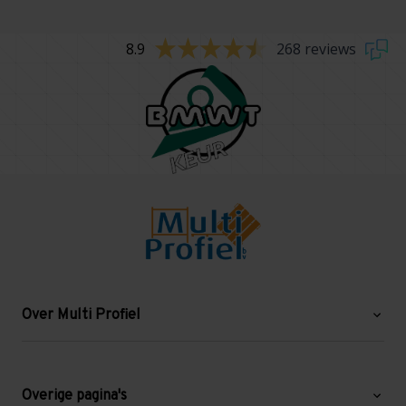
8.9
268 reviews
Over Multi Profiel
Over ons
Blog
Overige pagina's