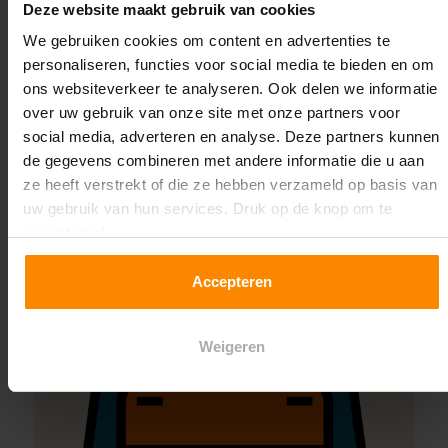
Deze website maakt gebruik van cookies
We gebruiken cookies om content en advertenties te
Montage uitbesteden?
personaliseren, functies voor social media te bieden en om
Laat ons het doen!
ons websiteverkeer te analyseren. Ook delen we informatie
over uw gebruik van onze site met onze partners voor
social media, adverteren en analyse. Deze partners kunnen
de gegevens combineren met andere informatie die u aan
ze heeft verstrekt of die ze hebben verzameld op basis van
uw gebruik van hun services. Druk op de knop om te
accepteren!
Accepteren
Weigeren