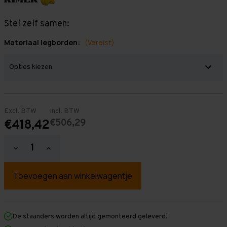
Stel zelf samen:
Materiaal legborden:
(Vereist)
Excl. BTW
Incl. BTW
€506,29
€418,42
Hoeveelheid
Hoeveelheid
verlagen
verhogen
van
van
Grootvakstelling
Grootvakstelling
2.500
2.500
mm
mm
x
x
2.500
2.500
mm
mm
De staanders worden altijd gemonteerd geleverd!
x
x