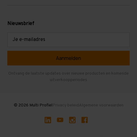
Werken bij Multi Profiel
Gebruikte stellingen
Levering en afhalen
Mezzanine
Nieuwsbrief
Retouren en garantie
Verdiepingsvloeren
E-
mailadres
Referenties
Selfstorage
Veelgestelde vragen
Entresolvloer
Herroepen en Annuleren
Gebruikte entresolvloeren
Ontvang de laatste updates over nieuwe producten en komende
uitverkoopperiodes
Stellingen kopen
© 2026 Multi Profiel
Privacy beleid
Algemene voorwaarden