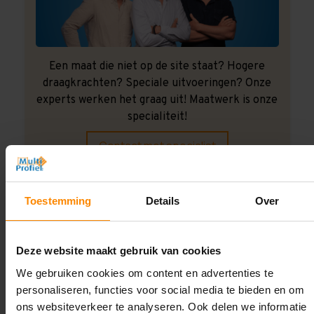
Een maat die niet op de site staat? Hogere
draagkrachten? Speciale uitvoeringen? Onze
experts werken het graag uit! Maatwerk is onze
specialiteit!
Contact met specialist
Toestemming
Details
Over
Montage uitbesteden?
Laat ons het doen!
Deze website maakt gebruik van cookies
We gebruiken cookies om content en advertenties te
personaliseren, functies voor social media te bieden en om
ons websiteverkeer te analyseren. Ook delen we informatie