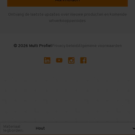
Entresolvloer
Herroepen en Annuleren
Gebruikte entresolvloeren
Ontvang de laatste updates over nieuwe producten en komende
uitverkoopperiodes
Stellingen kopen
© 2026 Multi Profiel
Privacy beleid
Algemene voorwaarden
Materiaal
legborden: