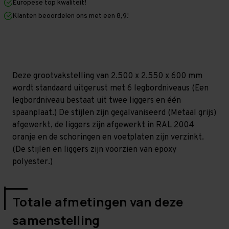
Europese top kwaliteit!
600
600
mm
mm
Klanten beoordelen ons met een 8,9!
(HxLxD)
(HxLxD)
-
-
6
6
niveaus
niveaus
GALVA
GALVA
-
-
(Liggers:
(Liggers:
Deze grootvakstelling van 2.500 x 2.550 x 600 mm
1.200
1.200
mm)
mm)
wordt standaard uitgerust met 6 legbordniveaus (Een
legbordniveau bestaat uit twee liggers en één
spaanplaat.) De stijlen zijn gegalvaniseerd (Metaal grijs)
afgewerkt, de liggers zijn afgewerkt in RAL 2004
oranje en de schoringen en voetplaten zijn verzinkt.
(De stijlen en liggers zijn voorzien van epoxy
polyester.)
Totale afmetingen van deze
samenstelling