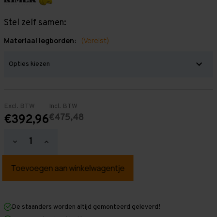
Stel zelf samen:
Materiaal legborden:
(Vereist)
Excl. BTW
Incl. BTW
€475,48
€392,96
Hoeveelheid
Hoeveelheid
verlagen
verhogen
van
van
Grootvakstelling
Grootvakstelling
2.500
2.500
mm
mm
x
x
2.500
2.500
mm
mm
De staanders worden altijd gemonteerd geleverd!
x
x