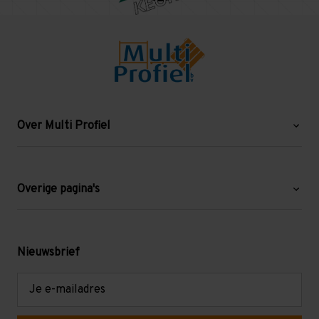
Over Multi Profiel
Over ons
Blog
Overige pagina's
Werken bij Multi Profiel
Gebruikte stellingen
Levering en afhalen
Mezzanine
Nieuwsbrief
Retouren en garantie
Verdiepingsvloeren
E-
mailadres
Referenties
Selfstorage