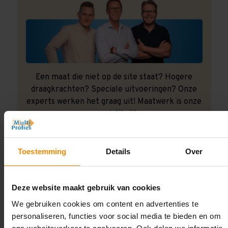
Een maat die niet op de site staat? Hogere
draagkrachten? Speciale uitvoeringen? Onze
experts werken het graag uit! Maatwerk is onze
specialiteit!
Contact met specialist
Toestemming
Details
Over
Montage uitbesteden?
Deze website maakt gebruik van cookies
Laat ons het doen!
We gebruiken cookies om content en advertenties te
personaliseren, functies voor social media te bieden en om