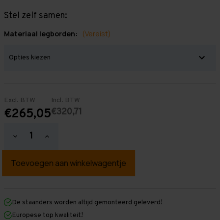
Stel zelf samen:
Materiaal legborden:
(Vereist)
Excl. BTW
Incl. BTW
€320,71
€265,05
Hoeveelheid
Hoeveelheid
verlagen
verhogen
van
van
Grootvakstelling
Grootvakstelling
2.500
2.500
mm
mm
x
x
2.500
2.500
mm
mm
De staanders worden altijd gemonteerd geleverd!
x
x
Europese top kwaliteit!
800
800