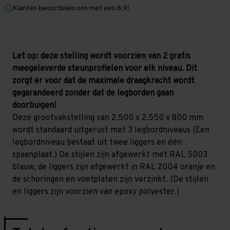
mm
mm
Klanten beoordelen ons met een 8,9!
(HxLxD)
(HxLxD)
-
-
3
3
niveaus
niveaus
Let op: deze stelling wordt voorzien van 2 gratis
meegeleverde steunprofielen voor elk niveau. Dit
zorgt er voor dat de maximale draagkracht wordt
gegarandeerd zonder dat de legborden gaan
doorbuigen!
Deze grootvakstelling van 2.500 x 2.550 x 800 mm
wordt standaard uitgerust met 3 legbordniveaus (Een
legbordniveau bestaat uit twee liggers en één
spaanplaat.) De stijlen zijn afgewerkt met RAL 5003
blauw, de liggers zijn afgewerkt in RAL 2004 oranje en
de schoringen en voetplaten zijn verzinkt. (De stijlen
en liggers zijn voorzien van epoxy polyester.)