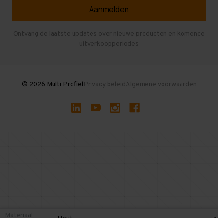
Veelgestelde vragen
Entresolvloer
Herroepen en Annuleren
Gebruikte entresolvloeren
Ontvang de laatste updates over nieuwe producten en komende
uitverkoopperiodes
Stellingen kopen
© 2026 Multi Profiel
Privacy beleid
Algemene voorwaarden
Materiaal