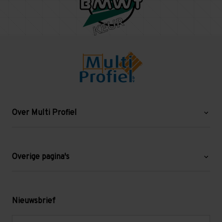
Over Multi Profiel
Over ons
Blog
Overige pagina's
Werken bij Multi Profiel
Gebruikte stellingen
Levering en afhalen
Mezzanine
Nieuwsbrief
Retouren en garantie
Verdiepingsvloeren
E-