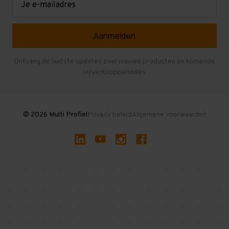
mailadres
Referenties
Selfstorage
Veelgestelde vragen
Entresolvloer
Herroepen en Annuleren
Gebruikte entresolvloeren
Ontvang de laatste updates over nieuwe producten en komende
uitverkoopperiodes
Stellingen kopen
© 2026 Multi Profiel
Privacy beleid
Algemene voorwaarden