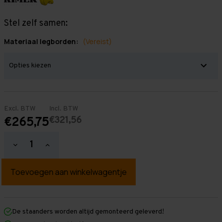
Stel zelf samen:
Materiaal legborden:
(Vereist)
Excl. BTW
Incl. BTW
€321,56
€265,75
Hoeveelheid
Hoeveelheid
verlagen
verhogen
van
van
Grootvakstelling
Grootvakstelling
2.500
2.500
mm
mm
x
x
2.800
2.800
mm
mm
De staanders worden altijd gemonteerd geleverd!
x
x