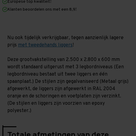
Europese top kwaliteit!
600
600
mm
mm
Klanten beoordelen ons met een 8,9!
(HxLxD)
(HxLxD)
-
-
3
3
niveaus
niveaus
GALVA
GALVA
Nu ook tijdelijk verkrijgbaar, tegen aanzienlijk lagere
prijs
met tweedehands liggers
!
Deze grootvakstelling van 2.500 x 2.800 x 600 mm
wordt standaard uitgerust met 3 legbordniveaus (Een
legbordniveau bestaat uit twee liggers en één
spaanplaat.) De stijlen zijn gegalvaniseerd (Metaal grijs)
afgewerkt, de liggers zijn afgewerkt in RAL 2004
oranje en de schoringen en voetplaten zijn verzinkt.
(De stijlen en liggers zijn voorzien van epoxy
polyester.)
Totale afmetingen van deze