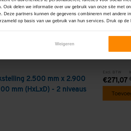
Galva
. Ook delen we informatie over uw gebruik van onze site met on
e. Deze partners kunnen de gegevens combineren met andere inf
erzameld op basis van uw gebruik van hun services. Druk op de
Weigeren
Excl. BTW
I
kstelling 2.500 mm x 2.900
€271,07
200 mm (HxLxD) - 2 niveaus
Toevoeg