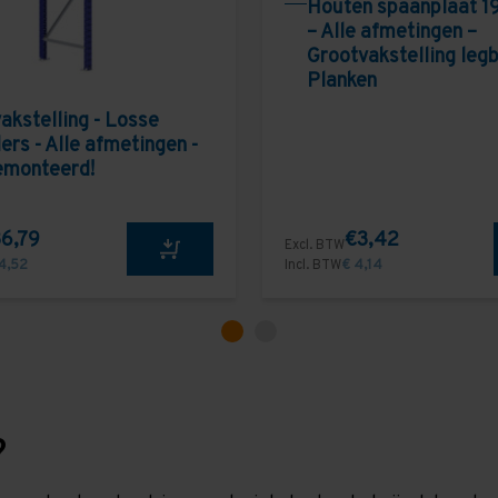
Houten spaanplaat 1
– Alle afmetingen –
Grootvakstelling leg
Planken
akstelling - Losse
ers - Alle afmetingen -
emonteerd!
6,79
€3,42
Excl. BTW
4,52
Incl. BTW
€ 4,14
?