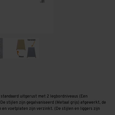
1.200
1.200
mm
mm
(HxLxD)
(HxLxD)
-
-
2
2
niveaus
niveaus
GALVA
GALVA
 standaard uitgerust met 2 legbordniveaus (Een
De stijlen zijn gegalvaniseerd (Metaal grijs) afgewerkt, de
en voetplaten zijn verzinkt. (De stijlen en liggers zijn