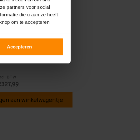
ze partners voor social
ormatie die u aan ze heeft
 knop om te accepteren!
Accepteren
ncl. BTW
€327,99
en aan winkelwagentje