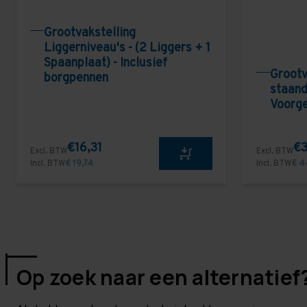
Grootvakstelling
Liggerniveau's - (2 Liggers + 1
Spaanplaat) - Inclusief
Grootv
borgpennen
staand
Voorg
€16,31
€3
Excl. BTW
Excl. BTW
Incl. BTW
€ 19,74
Incl. BTW
€ 4
Op zoek naar een alternatief