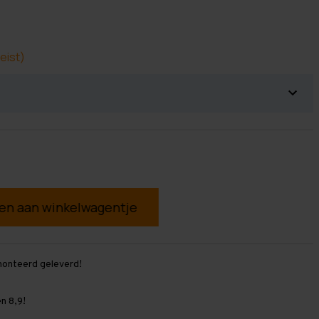
eist)
g
monteerd geleverd!
n 8,9!