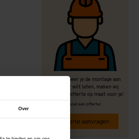
Ook wanneer je de montage aan
ons over wilt laten, maken wij
graag een offerte op maat voor je!
Vrijblijvend, snel een offerte!
Over
Offerte aanvragen
dia te bieden en om ons