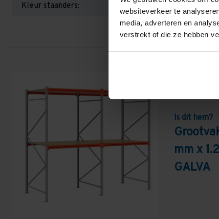
Kleur staanders:
websiteverkeer te analyseren
media, adverteren en analys
verstrekt of die ze hebben v
Is dit hem?
Grootva
mm x 1.
GALVA