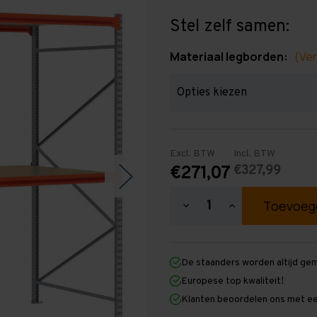
Stel zelf samen:
Materiaal legborden:
(Ver
Excl. BTW
Incl. BTW
€327,99
€271,07
Hoeveelheid
Hoeveelheid
verlagen
verhogen
van
van
Grootvakstelling
Grootvakstellin
2.500
2.500
De staanders worden altijd ge
mm
mm
x
x
Europese top kwaliteit!
2.900
2.900
Klanten beoordelen ons met ee
mm
mm
x
x