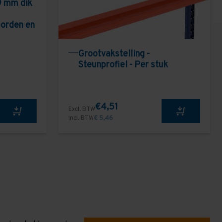
9 mm dik
borden en
Grootvakstelling -
Steunprofiel - Per stuk
€4,51
Excl. BTW
Incl. BTW
€ 5,46