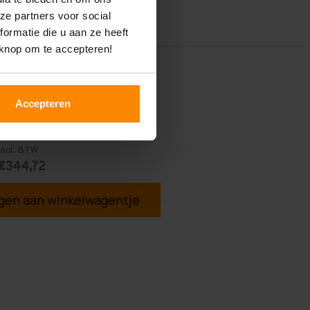
ze partners voor social
ormatie die u aan ze heeft
 knop om te accepteren!
Accepteren
Incl. BTW
€344,72
en aan winkelwagentje