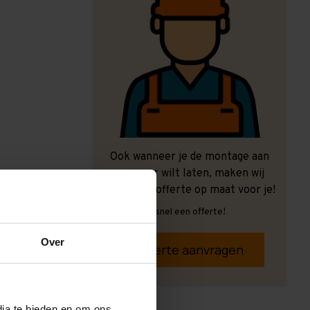
Ook wanneer je de montage aan
ons over wilt laten, maken wij
graag een offerte op maat voor je!
Vrijblijvend, snel een offerte!
Over
Offerte aanvragen
dia te bieden en om ons