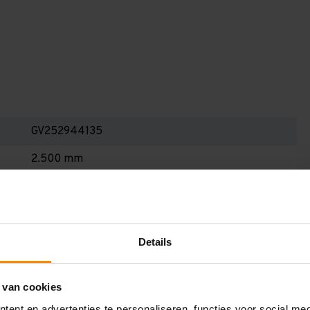
GV252944135
2.500 mm
400 mm
2.900 mm
1.350 mm
Details
4
 van cookies
Blauw
ent en advertenties te personaliseren, functies voor social me