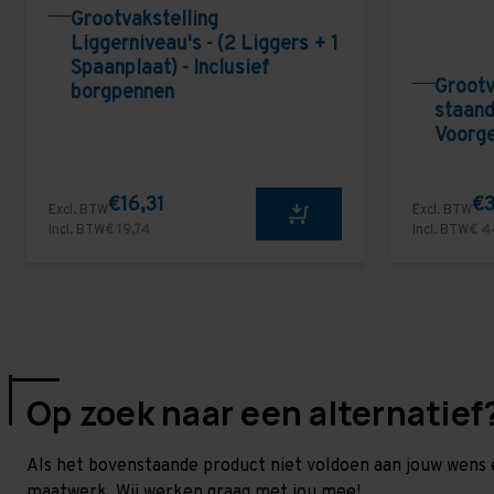
Grootvakstelling
Liggerniveau's - (2 Liggers + 1
Spaanplaat) - Inclusief
Grootv
borgpennen
staand
Voorg
€16,31
€3
Excl. BTW
Excl. BTW
Incl. BTW
€ 19,74
Incl. BTW
€ 4
Op zoek naar een alternatief
Als het bovenstaande product niet voldoen aan jouw wens 
maatwerk. Wij werken graag met jou mee!