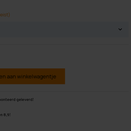
eist)
g
monteerd geleverd!
n 8,9!