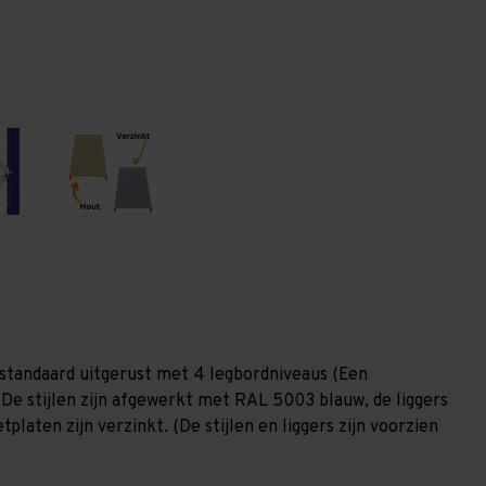
(HxLxD)
(HxLxD)
-
-
4
4
niveaus
niveaus
standaard uitgerust met 4 legbordniveaus (Een
 De stijlen zijn afgewerkt met RAL 5003 blauw, de liggers
laten zijn verzinkt. (De stijlen en liggers zijn voorzien