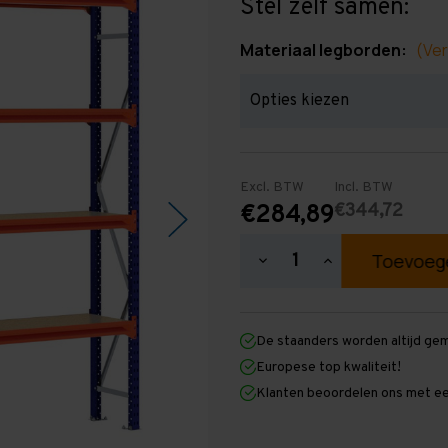
Stel zelf samen:
Materiaal legborden:
(Ver
Excl. BTW
Incl. BTW
€344,72
€284,89
Hoeveelheid
Hoeveelheid
verlagen
verhogen
van
van
Grootvakstelling
Grootvakstellin
2.500
2.500
De staanders worden altijd ge
mm
mm
x
x
Europese top kwaliteit!
2.900
2.900
Klanten beoordelen ons met ee
mm
mm
x
x
400
400
mm
mm