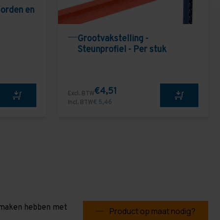
borden en
Grootvakstelling -
Steunprofiel - Per stuk
€4,51
Excl. BTW
Incl. BTW
€ 5,46
te maken hebben met
Product op maat nodig?