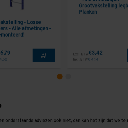
Grootvakstelling leg
Planken
akstelling - Losse
ers - Alle afmetingen -
emonteerd!
6,79
€3,42
Excl. BTW
4,52
Incl. BTW
€ 4,14
?
en onderstaande adviezen ook niet, dan kan het zijn dat we 