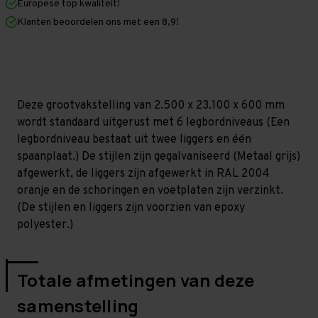
Europese top kwaliteit!
600
600
mm
mm
Klanten beoordelen ons met een 8,9!
(HxLxD)
(HxLxD)
-
-
6
6
niveaus
niveaus
GALVA
GALVA
Deze grootvakstelling van 2.500 x 23.100 x 600 mm
wordt standaard uitgerust met 6 legbordniveaus (Een
legbordniveau bestaat uit twee liggers en één
spaanplaat.) De stijlen zijn gegalvaniseerd (Metaal grijs)
afgewerkt, de liggers zijn afgewerkt in RAL 2004
oranje en de schoringen en voetplaten zijn verzinkt.
(De stijlen en liggers zijn voorzien van epoxy
polyester.)
Totale afmetingen van deze
samenstelling