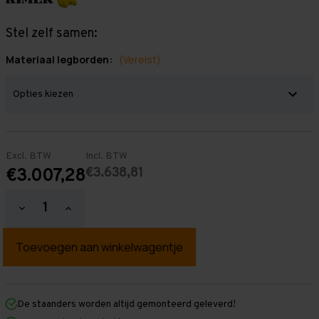
Stel zelf samen:
Materiaal legborden:
(Vereist)
Excl. BTW
Incl. BTW
€3.638,81
€3.007,28
Hoeveelheid
Hoeveelheid
verlagen
verhogen
van
van
Grootvakstelling
Grootvakstelling
2.500
2.500
mm
mm
x
x
23.100
23.100
mm
mm
De staanders worden altijd gemonteerd geleverd!
x
x