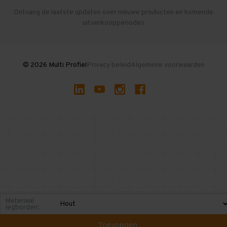
Herroepen en Annuleren
Gebruikte entresolvloeren
Ontvang de laatste updates over nieuwe producten en komende
uitverkoopperiodes
Stellingen kopen
© 2026 Multi Profiel
Privacy beleid
Algemene voorwaarden
Materiaal
legborden:
Toevoegen