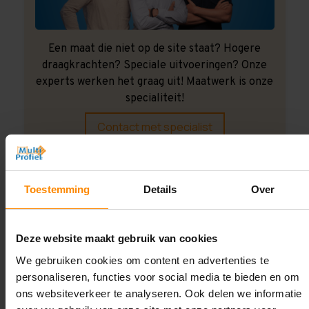
Een maat die niet op de site staat? Hogere
draagkrachten? Speciale uitvoeringen? Onze
experts werken het graag uit! Maatwerk is onze
specialiteit!
Contact met specialist
Montage uitbesteden?
Toestemming
Details
Over
Laat ons het doen!
Deze website maakt gebruik van cookies
We gebruiken cookies om content en advertenties te
personaliseren, functies voor social media te bieden en om
ons websiteverkeer te analyseren. Ook delen we informatie