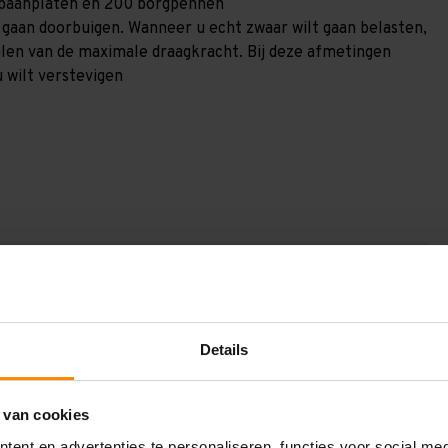
0 spaanplaten en 200 borgpennen
) gaan doorbuigen. Wanneer u echt zwaar wilt gaan belasten,
alen van de maximale draagkracht. Bij deze afmetingen
u wilt verstevigen
GV2523185225
2.500 mm
800 mm
Details
23.100 mm
 van cookies
2.250 mm
ent en advertenties te personaliseren, functies voor social me