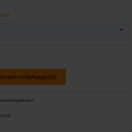
eist)
g
monteerd geleverd!
n 8,9!