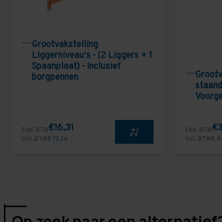
Grootvakstelling
Liggerniveau's - (2 Liggers + 1
Spaanplaat) - Inclusief
Grootv
borgpennen
staand
Voorg
€16,31
€3
Excl. BTW
Excl. BTW
Incl. BTW
€ 19,74
Incl. BTW
€ 4
Op zoek naar een alternatief