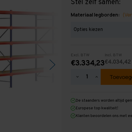
Stel zelf samen:
Materiaal legborden:
(Ver
Excl. BTW
Incl. BTW
€4.034,42
€3.334,23
Hoeveelheid
Hoeveelheid
verlagen
verhogen
van
van
Grootvakstelling
Grootvakstellin
2.500
2.500
De staanders worden altijd ge
mm
mm
x
x
Europese top kwaliteit!
23.100
23.100
Klanten beoordelen ons met ee
mm
mm
x
x
800
800
mm
mm