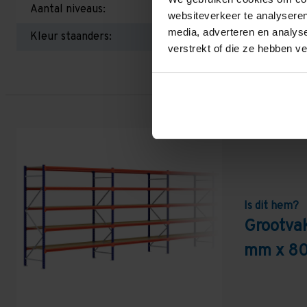
Aantal niveaus:
websiteverkeer te analyseren
media, adverteren en analys
Kleur staanders:
verstrekt of die ze hebben v
Is dit hem?
Grootva
mm x 80