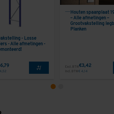
Houten spaanplaat 1
– Alle afmetingen –
Grootvakstelling leg
Planken
akstelling - Losse
ers - Alle afmetingen -
emonteerd!
6,79
€3,42
Excl. BTW
4,52
Incl. BTW
€ 4,14
?