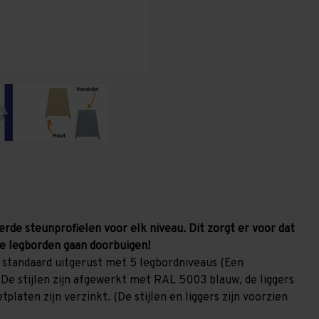
(HxLxD)
(HxLxD)
-
-
5
5
niveaus
niveaus
erde steunprofielen voor elk niveau. Dit zorgt er voor dat
e legborden gaan doorbuigen!
 standaard uitgerust met 5 legbordniveaus (Een
 De stijlen zijn afgewerkt met RAL 5003 blauw, de liggers
laten zijn verzinkt. (De stijlen en liggers zijn voorzien