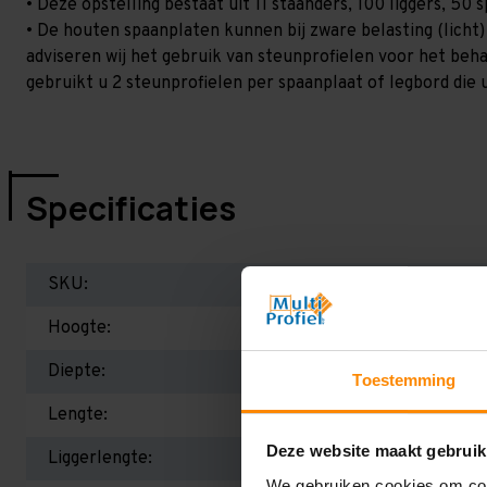
• Deze opstelling bestaat uit 11 staanders, 100 liggers, 5
• De houten spaanplaten kunnen bij zware belasting (licht
adviseren wij het gebruik van steunprofielen voor het beh
gebruikt u 2 steunprofielen per spaanplaat of legbord die 
Specificaties
SKU:
Hoogte:
Diepte:
Toestemming
Lengte:
Deze website maakt gebruik
Liggerlengte:
We gebruiken cookies om cont