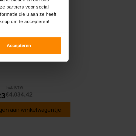
ze partners voor social
ormatie die u aan ze heeft
 knop om te accepteren!
Accepteren
Incl. BTW
€4.034,42
23
en aan winkelwagentje