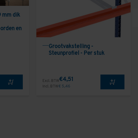
9 mm dik
borden en
Grootvakstelling -
Steunprofiel - Per stuk
€4,51
Excl. BTW
Incl. BTW
€ 5,46