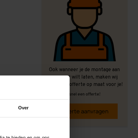
Ook wanneer je de montage aan
ons over wilt laten, maken wij
graag een offerte op maat voor je!
Vrijblijvend, snel een offerte!
Over
Offerte aanvragen
dia te bieden en om ons