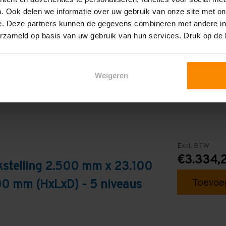
5
. Ook delen we informatie over uw gebruik van onze site met on
e. Deze partners kunnen de gegevens combineren met andere inf
Blauw
erzameld op basis van uw gebruik van hun services. Druk op de
Weigeren
Excl. BTW
€3.334,
kstelling 2.500 mm x 23.100
Toevoeg
0 mm (HxLxD) - 5 niveaus