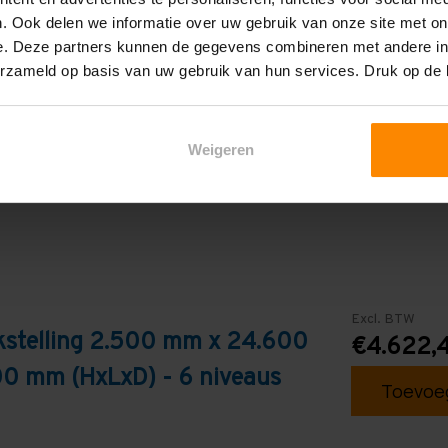
2.400 mm
. Ook delen we informatie over uw gebruik van onze site met on
6
e. Deze partners kunnen de gegevens combineren met andere inf
erzameld op basis van uw gebruik van hun services. Druk op de
Galva
Weigeren
Excl. BTW
kstelling 2.500 mm x 24.600
€4.622,
0 mm (HxLxD) - 6 niveaus
Toevoeg