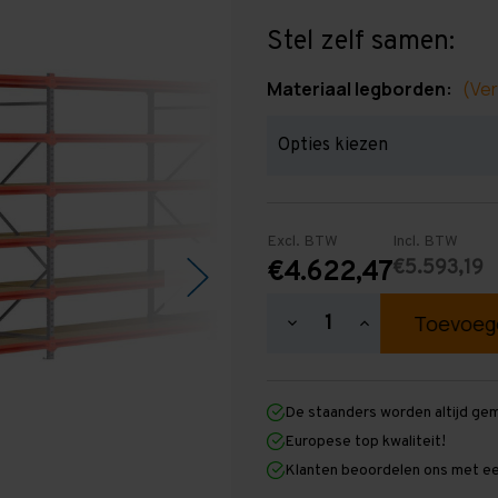
Stel zelf samen:
Materiaal legborden:
(Ver
Excl. BTW
Incl. BTW
€5.593,19
€4.622,47
Hoeveelheid
Hoeveelheid
verlagen
verhogen
van
van
Grootvakstelling
Grootvakstellin
2.500
2.500
De staanders worden altijd ge
mm
mm
x
x
Europese top kwaliteit!
24.600
24.600
Klanten beoordelen ons met ee
mm
mm
x
x