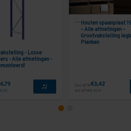
Houten spaanplaat 1
– Alle afmetingen –
Grootvakstelling leg
Planken
akstelling - Losse
ers - Alle afmetingen -
emonteerd!
6,79
€3,42
Excl. BTW
4,52
Incl. BTW
€ 4,14