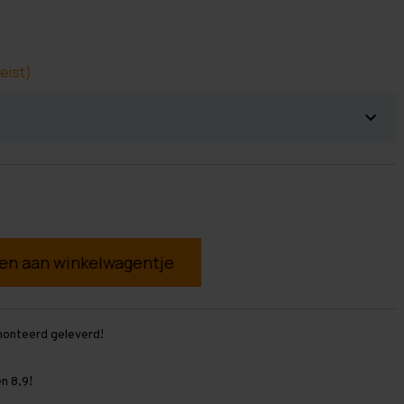
eist)
g
monteerd geleverd!
n 8,9!