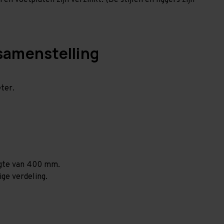
en voetplaten zijn verzinkt. (De stijlen en liggers zijn
samenstelling
ter.
ogte van 400 mm.
ige verdeling.