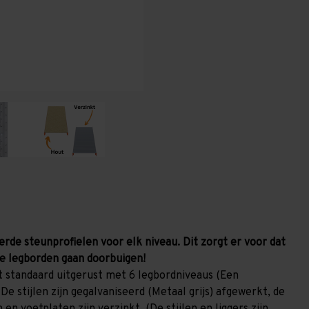
800
800
mm
mm
(HxLxD)
(HxLxD)
-
-
6
6
niveaus
niveaus
GALVA
GALVA
erde steunprofielen voor elk niveau. Dit zorgt er voor dat
e legborden gaan doorbuigen!
 standaard uitgerust met 6 legbordniveaus (Een
De stijlen zijn gegalvaniseerd (Metaal grijs) afgewerkt, de