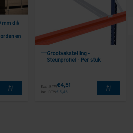
9 mm dik
borden en
Grootvakstelling -
Steunprofiel - Per stuk
€4,51
Excl. BTW
Incl. BTW
€ 5,46