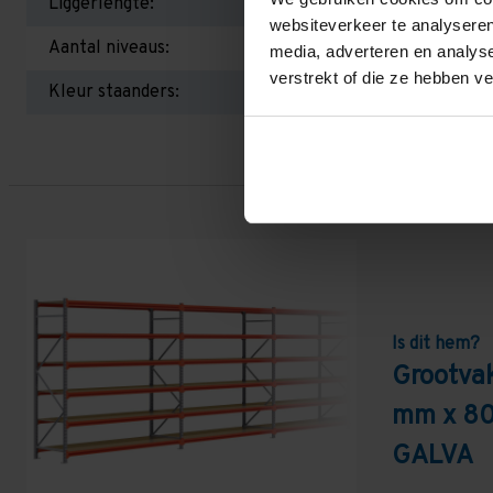
Liggerlengte:
websiteverkeer te analyseren
Aantal niveaus:
media, adverteren en analys
verstrekt of die ze hebben v
Kleur staanders:
Is dit hem?
Grootva
mm x 80
GALVA