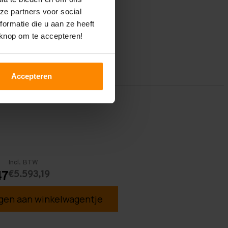
ze partners voor social
ormatie die u aan ze heeft
 knop om te accepteren!
Accepteren
Incl. BTW
€5.593,19
47
en aan winkelwagentje