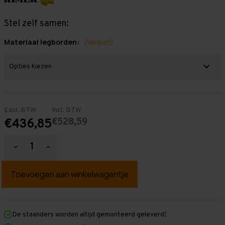
Stel zelf samen:
Materiaal legborden:
(Vereist)
Excl. BTW
Incl. BTW
€528,59
€436,85
Hoeveelheid
Hoeveelheid
verlagen
verhogen
van
van
Grootvakstelling
Grootvakstelling
2.500
2.500
mm
mm
x
x
3.000
3.000
mm
mm
De staanders worden altijd gemonteerd geleverd!
x
x