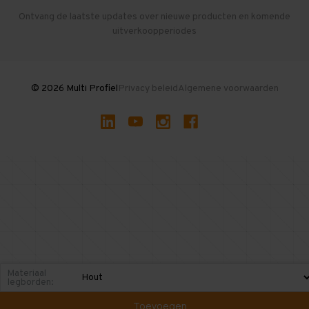
Herroepen en Annuleren
Gebruikte entresolvloeren
Ontvang de laatste updates over nieuwe producten en komende
uitverkoopperiodes
Stellingen kopen
© 2026 Multi Profiel
Privacy beleid
Algemene voorwaarden
Materiaal
legborden:
Toevoegen