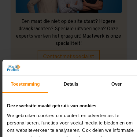
Een maat die niet op de site staat? Hogere
draagkrachten? Speciale uitvoeringen? Onze
experts werken het graag uit! Maatwerk is onze
specialiteit!
Contact met specialist
Montage uitbesteden?
Toestemming
Details
Over
Laat ons het doen!
Deze website maakt gebruik van cookies
We gebruiken cookies om content en advertenties te
personaliseren, functies voor social media te bieden en om
ons websiteverkeer te analyseren. Ook delen we informatie