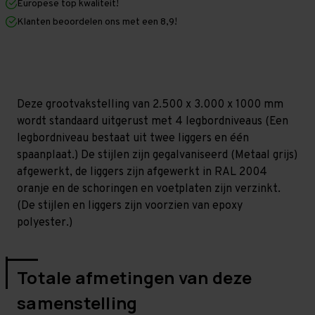
Europese top kwaliteit!
1.000
1.000
mm
mm
Klanten beoordelen ons met een 8,9!
(HxLxD)
(HxLxD)
-
-
4
4
niveaus
niveaus
GALVA
GALVA
Deze grootvakstelling van 2.500 x 3.000 x 1000 mm
wordt standaard uitgerust met 4 legbordniveaus (Een
legbordniveau bestaat uit twee liggers en één
spaanplaat.) De stijlen zijn gegalvaniseerd (Metaal grijs)
afgewerkt, de liggers zijn afgewerkt in RAL 2004
oranje en de schoringen en voetplaten zijn verzinkt.
(De stijlen en liggers zijn voorzien van epoxy
polyester.)
Totale afmetingen van deze
samenstelling