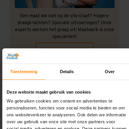
Een maat die niet op de site staat? Hogere
draagkrachten? Speciale uitvoeringen? Onze
experts werken het graag uit! Maatwerk is onze
specialiteit!
Contact met specialist
Toestemming
Details
Over
Montage uitbesteden?
Laat ons het doen!
Deze website maakt gebruik van cookies
We gebruiken cookies om content en advertenties te
personaliseren, functies voor social media te bieden en om
ons websiteverkeer te analyseren. Ook delen we informatie
over uw gebruik van onze site met onze partners voor
social media, adverteren en analyse. Deze partners kunnen