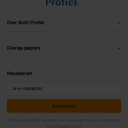
Over Multi Profiel
Over ons
Blog
Overige pagina's
Werken bij Multi Profiel
Gebruikte stellingen
Levering en afhalen
Mezzanine
Nieuwsbrief
Retouren en garantie
Verdiepingsvloeren
E-
mailadres
Referenties
Selfstorage
Veelgestelde vragen
Entresolvloer
Herroepen en Annuleren
Gebruikte entresolvloeren
Ontvang de laatste updates over nieuwe producten en komende
uitverkoopperiodes