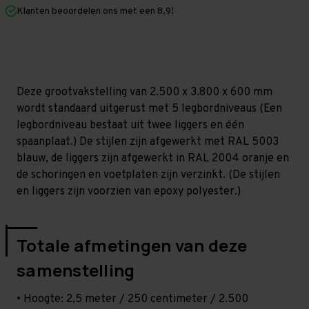
mm
mm
Klanten beoordelen ons met een 8,9!
(HxLxD)
(HxLxD)
-
-
5
5
niveaus
niveaus
Deze grootvakstelling van 2.500 x 3.800 x 600 mm
wordt standaard uitgerust met 5 legbordniveaus (Een
legbordniveau bestaat uit twee liggers en één
spaanplaat.) De stijlen zijn afgewerkt met RAL 5003
blauw, de liggers zijn afgewerkt in RAL 2004 oranje en
de schoringen en voetplaten zijn verzinkt. (De stijlen
en liggers zijn voorzien van epoxy polyester.)
Totale afmetingen van deze
samenstelling
• Hoogte: 2,5 meter / 250 centimeter / 2.500