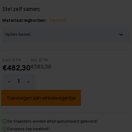
Stel zelf samen:
Materiaal legborden:
(Vereist)
Excl. BTW
Incl. BTW
€583,58
€482,30
Hoeveelheid
Hoeveelheid
verlagen
verhogen
van
van
Grootvakstelling
Grootvakstelling
2.500
2.500
mm
mm
x
x
3.800
3.800
mm
mm
De staanders worden altijd gemonteerd geleverd!
x
x
Europese top kwaliteit!
600
600