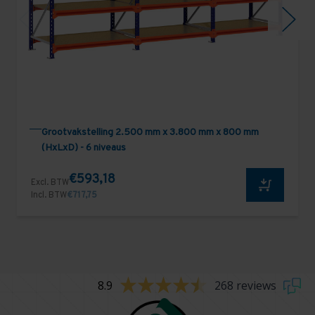
Grootvakstelling 2.500 mm x 3.800 mm x 800 mm
(HxLxD) - 6 niveaus
€593,18
Excl. BTW
Incl. BTW
€717,75
8.9
268 reviews