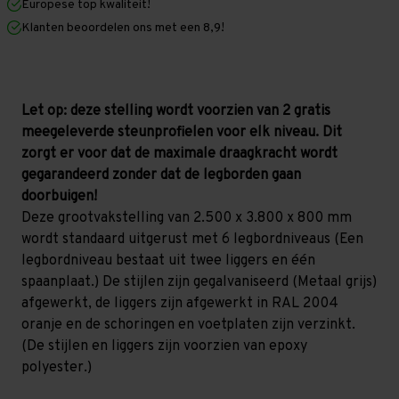
Europese top kwaliteit!
800
800
mm
mm
Klanten beoordelen ons met een 8,9!
(HxLxD)
(HxLxD)
-
-
6
6
niveaus
niveaus
GALVA
GALVA
Let op: deze stelling wordt voorzien van 2 gratis
meegeleverde steunprofielen voor elk niveau. Dit
zorgt er voor dat de maximale draagkracht wordt
gegarandeerd zonder dat de legborden gaan
doorbuigen!
Deze grootvakstelling van 2.500 x 3.800 x 800 mm
wordt standaard uitgerust met 6 legbordniveaus (Een
legbordniveau bestaat uit twee liggers en één
spaanplaat.) De stijlen zijn gegalvaniseerd (Metaal grijs)
afgewerkt, de liggers zijn afgewerkt in RAL 2004
oranje en de schoringen en voetplaten zijn verzinkt.
(De stijlen en liggers zijn voorzien van epoxy
polyester.)