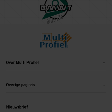
Over Multi Profiel
Over ons
Blog
Overige pagina's
Werken bij Multi Profiel
Gebruikte stellingen
Levering en afhalen
Mezzanine
Nieuwsbrief