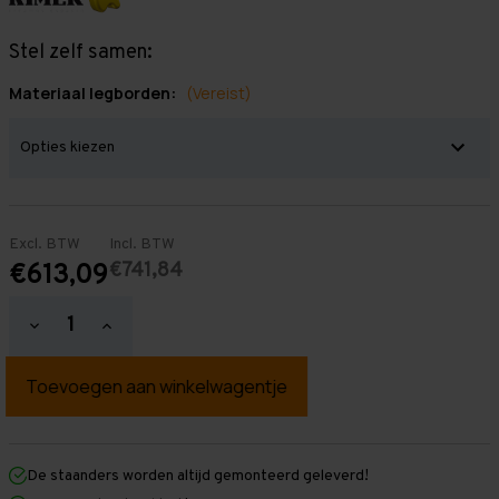
Stel zelf samen:
Materiaal legborden:
(Vereist)
Excl. BTW
Incl. BTW
€741,84
€613,09
Hoeveelheid
Hoeveelheid
verlagen
verhogen
van
van
Grootvakstelling
Grootvakstelling
2.500
2.500
mm
mm
x
x
3.800
3.800
mm
mm
De staanders worden altijd gemonteerd geleverd!
x
x