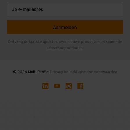
Retouren en garantie
Verdiepingsvloeren
E-
mailadres
Referenties
Selfstorage
Veelgestelde vragen
Entresolvloer
Herroepen en Annuleren
Gebruikte entresolvloeren
Ontvang de laatste updates over nieuwe producten en komende
uitverkoopperiodes
Stellingen kopen
© 2026 Multi Profiel
Privacy beleid
Algemene voorwaarden