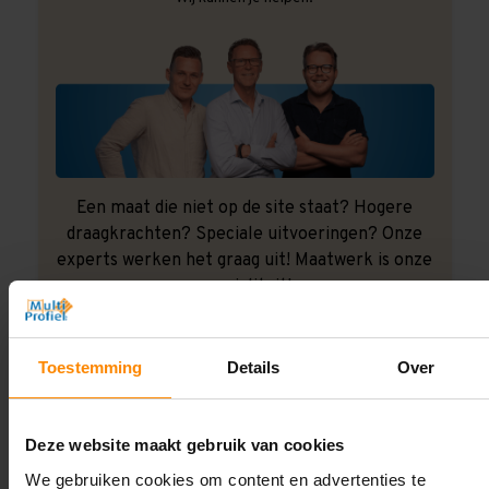
Een maat die niet op de site staat? Hogere
draagkrachten? Speciale uitvoeringen? Onze
experts werken het graag uit! Maatwerk is onze
specialiteit!
Contact met specialist
Toestemming
Details
Over
Montage uitbesteden?
Deze website maakt gebruik van cookies
Laat ons het doen!
We gebruiken cookies om content en advertenties te