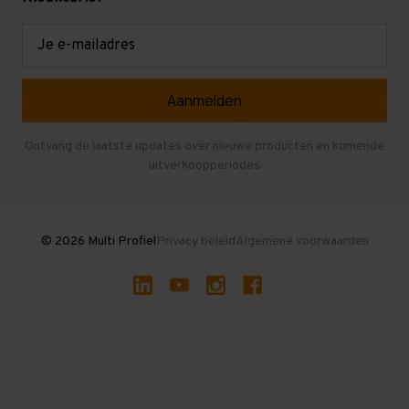
Retouren en garantie
Verdiepingsvloeren
E-
mailadres
Referenties
Selfstorage
Veelgestelde vragen
Entresolvloer
Herroepen en Annuleren
Gebruikte entresolvloeren
Ontvang de laatste updates over nieuwe producten en komende
uitverkoopperiodes
Stellingen kopen
© 2026 Multi Profiel
Privacy beleid
Algemene voorwaarden