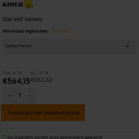
Stel zelf samen:
Materiaal legborden:
(Vereist)
Excl. BTW
Incl. BTW
€682,62
€564,15
Hoeveelheid
Hoeveelheid
verlagen
verhogen
van
van
Grootvakstelling
Grootvakstelling
2.500
2.500
mm
mm
x
x
3.900
3.900
mm
mm
De staanders worden altijd gemonteerd geleverd!