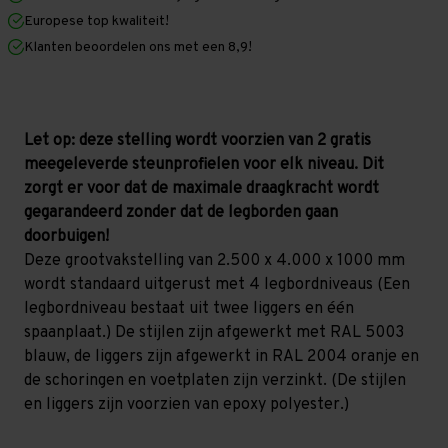
x
x
Europese top kwaliteit!
1.000
1.000
mm
mm
Klanten beoordelen ons met een 8,9!
(HxLxD)
(HxLxD)
-
-
4
4
niveaus
niveaus
(Liggers:
(Liggers:
1.850
1.850
Let op: deze stelling wordt voorzien van 2 gratis
mm)
mm)
meegeleverde steunprofielen voor elk niveau. Dit
zorgt er voor dat de maximale draagkracht wordt
gegarandeerd zonder dat de legborden gaan
doorbuigen!
Deze grootvakstelling van 2.500 x 4.000 x 1000 mm
wordt standaard uitgerust met 4 legbordniveaus (Een
legbordniveau bestaat uit twee liggers en één
spaanplaat.) De stijlen zijn afgewerkt met RAL 5003
blauw, de liggers zijn afgewerkt in RAL 2004 oranje en
de schoringen en voetplaten zijn verzinkt. (De stijlen
en liggers zijn voorzien van epoxy polyester.)