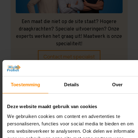
Een maat die niet op de site staat? Hogere
draagkrachten? Speciale uitvoeringen? Onze
experts werken het graag uit! Maatwerk is onze
specialiteit!
Contact met specialist
Montage uitbesteden?
Toestemming
Details
Over
Laat ons het doen!
Deze website maakt gebruik van cookies
We gebruiken cookies om content en advertenties te
personaliseren, functies voor social media te bieden en om
ons websiteverkeer te analyseren. Ook delen we informatie