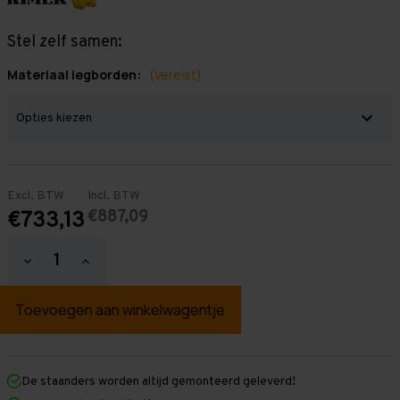
Stel zelf samen:
Materiaal legborden:
(Vereist)
Excl. BTW
Incl. BTW
€887,09
€733,13
Hoeveelheid
Hoeveelheid
verlagen
verhogen
van
van
Grootvakstelling
Grootvakstelling
2.500
2.500
mm
mm
x
x
3.850
3.850
mm
mm
De staanders worden altijd gemonteerd geleverd!
x
x