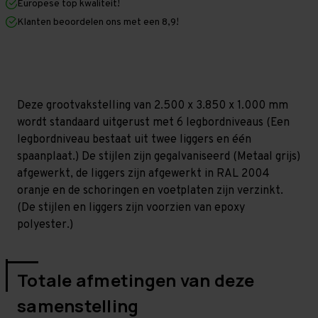
Europese top kwaliteit!
1.000
1.000
mm
mm
Klanten beoordelen ons met een 8,9!
(HxLxD)
(HxLxD)
-
-
6
6
niveaus
niveaus
GALVA
GALVA
Deze grootvakstelling van 2.500 x 3.850 x 1.000 mm
wordt standaard uitgerust met 6 legbordniveaus (Een
legbordniveau bestaat uit twee liggers en één
spaanplaat.) De stijlen zijn gegalvaniseerd (Metaal grijs)
afgewerkt, de liggers zijn afgewerkt in RAL 2004
oranje en de schoringen en voetplaten zijn verzinkt.
(De stijlen en liggers zijn voorzien van epoxy
polyester.)
Totale afmetingen van deze
samenstelling