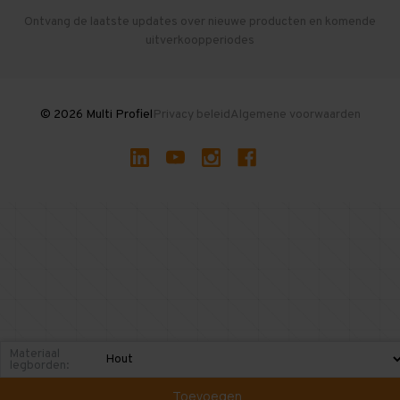
Herroepen en Annuleren
Gebruikte entresolvloeren
Ontvang de laatste updates over nieuwe producten en komende
uitverkoopperiodes
Stellingen kopen
© 2026 Multi Profiel
Privacy beleid
Algemene voorwaarden
Materiaal
legborden:
Toevoegen