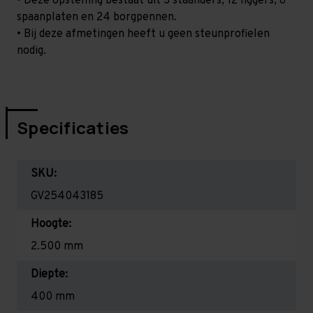
• Deze opstelling bestaat uit 3 staanders, 12 liggers, 6
spaanplaten en 24 borgpennen.
• Bij deze afmetingen heeft u geen steunprofielen
nodig.
Specificaties
SKU:
GV254043185
Hoogte:
2.500 mm
Diepte:
400 mm