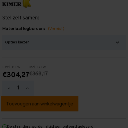
Stel zelf samen:
Materiaal legborden:
(Vereist)
Excl. BTW
Incl. BTW
€368,17
€304,27
Hoeveelheid
Hoeveelheid
verlagen
verhogen
van
van
Grootvakstelling
Grootvakstelling
2.500
2.500
mm
mm
x
x
3.900
3.900
mm
mm
De staanders worden altijd gemonteerd geleverd!