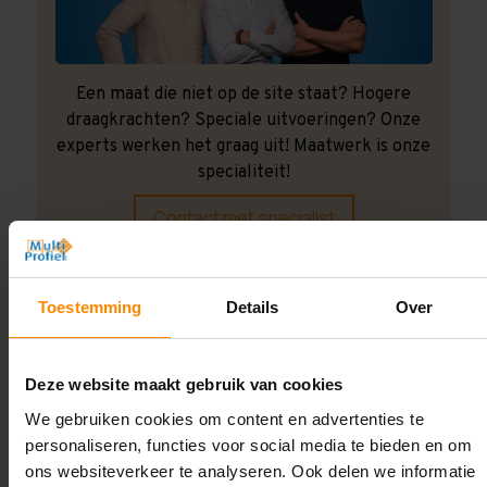
Een maat die niet op de site staat? Hogere
draagkrachten? Speciale uitvoeringen? Onze
experts werken het graag uit! Maatwerk is onze
specialiteit!
Contact met specialist
Toestemming
Details
Over
Montage uitbesteden?
Laat ons het doen!
Deze website maakt gebruik van cookies
We gebruiken cookies om content en advertenties te
personaliseren, functies voor social media te bieden en om
ons websiteverkeer te analyseren. Ook delen we informatie