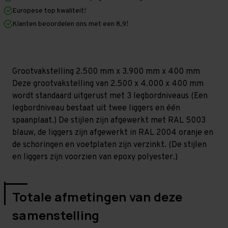
x
x
Europese top kwaliteit!
400
400
mm
mm
Klanten beoordelen ons met een 8,9!
(HxLxD)
(HxLxD)
-
-
3
3
niveaus
niveaus
(Liggers:
(Liggers:
1.850
1.850
Grootvakstelling 2.500 mm x 3.900 mm x 400 mm
mm)
mm)
Deze grootvakstelling van 2.500 x 4.000 x 400 mm
wordt standaard uitgerust met 3 legbordniveaus (Een
legbordniveau bestaat uit twee liggers en één
spaanplaat.) De stijlen zijn afgewerkt met RAL 5003
blauw, de liggers zijn afgewerkt in RAL 2004 oranje en
de schoringen en voetplaten zijn verzinkt. (De stijlen
en liggers zijn voorzien van epoxy polyester.)
Totale afmetingen van deze
samenstelling