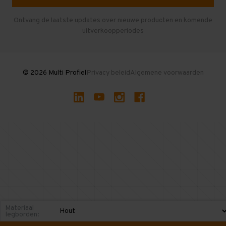
Herroepen en Annuleren
Gebruikte entresolvloeren
Ontvang de laatste updates over nieuwe producten en komende
uitverkoopperiodes
Stellingen kopen
© 2026 Multi Profiel
Privacy beleid
Algemene voorwaarden
Materiaal
legborden: