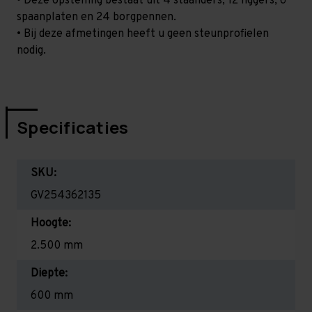
• Deze opstelling bestaat uit 4 staanders, 12 liggers, 6
spaanplaten en 24 borgpennen.
• Bij deze afmetingen heeft u geen steunprofielen
nodig.
Specificaties
SKU:
GV254362135
Hoogte:
2.500 mm
Diepte:
600 mm