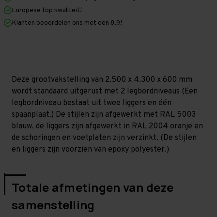
x
x
Europese top kwaliteit!
600
600
mm
mm
Klanten beoordelen ons met een 8,9!
(HxLxD)
(HxLxD)
-
-
2
2
niveaus
niveaus
(Liggers:
(Liggers:
1.350
1.350
mm)
mm)
Deze grootvakstelling van 2.500 x 4.300 x 600 mm
wordt standaard uitgerust met 2 legbordniveaus (Een
legbordniveau bestaat uit twee liggers en één
spaanplaat.) De stijlen zijn afgewerkt met RAL 5003
blauw, de liggers zijn afgewerkt in RAL 2004 oranje en
de schoringen en voetplaten zijn verzinkt. (De stijlen
en liggers zijn voorzien van epoxy polyester.)
Totale afmetingen van deze
samenstelling