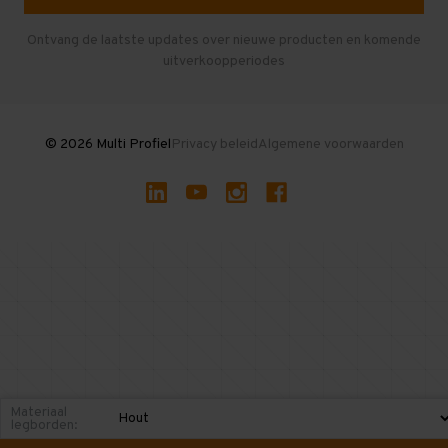
Herroepen en Annuleren
Gebruikte entresolvloeren
Ontvang de laatste updates over nieuwe producten en komende
uitverkoopperiodes
Stellingen kopen
© 2026 Multi Profiel
Privacy beleid
Algemene voorwaarden
Materiaal
legborden: