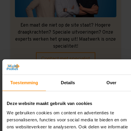
Een maat die niet op de site staat? Hogere
draagkrachten? Speciale uitvoeringen? Onze
experts werken het graag uit! Maatwerk is onze
specialiteit!
Contact met specialist
Toestemming
Details
Over
Montage uitbesteden?
Laat ons het doen!
Deze website maakt gebruik van cookies
We gebruiken cookies om content en advertenties te
personaliseren, functies voor social media te bieden en om
ons websiteverkeer te analyseren. Ook delen we informatie