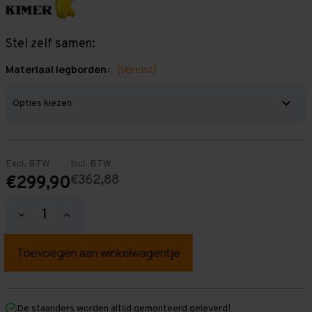
Stel zelf samen:
Materiaal legborden:
(Vereist)
Excl. BTW
Incl. BTW
€362,88
€299,90
Hoeveelheid
Hoeveelheid
verlagen
verhogen
van
van
Grootvakstelling
Grootvakstelling
2.500
2.500
mm
mm
x
x
4.300
4.300
mm
mm
De staanders worden altijd gemonteerd geleverd!