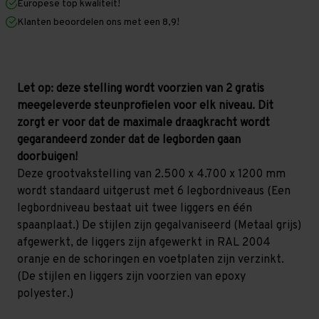
Europese top kwaliteit!
1.200
1.200
mm
mm
Klanten beoordelen ons met een 8,9!
(HxLxD)
(HxLxD)
-
-
6
6
niveaus
niveaus
(Liggerlengte
(Liggerlengte
1.500
1.500
Let op: deze stelling wordt voorzien van 2 gratis
mm)
mm)
meegeleverde steunprofielen voor elk niveau. Dit
GALVA
GALVA
zorgt er voor dat de maximale draagkracht wordt
gegarandeerd zonder dat de legborden gaan
doorbuigen!
Deze grootvakstelling van 2.500 x 4.700 x 1200 mm
wordt standaard uitgerust met 6 legbordniveaus (Een
legbordniveau bestaat uit twee liggers en één
spaanplaat.) De stijlen zijn gegalvaniseerd (Metaal grijs)
afgewerkt, de liggers zijn afgewerkt in RAL 2004
oranje en de schoringen en voetplaten zijn verzinkt.
(De stijlen en liggers zijn voorzien van epoxy
polyester.)