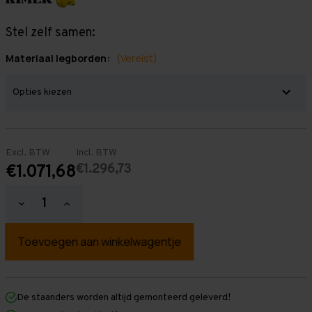
Stel zelf samen:
Materiaal legborden:
(Vereist)
Excl. BTW
Incl. BTW
€1.296,73
€1.071,68
Hoeveelheid
Hoeveelheid
verlagen
verhogen
van
van
Grootvakstelling
Grootvakstelling
2.500
2.500
mm
mm
x
x
4.700
4.700
mm
mm
De staanders worden altijd gemonteerd geleverd!
x
x