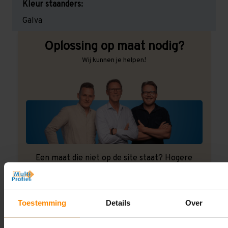
Kleur staanders:
Galva
Oplossing op maat nodig?
Wij kunnen je helpen!
Een maat die niet op de site staat? Hogere
draagkrachten? Speciale uitvoeringen? Onze
experts werken het graag uit! Maatwerk is onze
specialiteit!
Toestemming
Details
Over
Contact met specialist