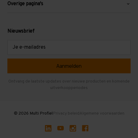
Blog
Overige pagina's
Werken bij Multi Profiel
Gebruikte stellingen
Levering en afhalen
Mezzanine
Nieuwsbrief
Retouren en garantie
Verdiepingsvloeren
E-
mailadres
Referenties
Selfstorage
Veelgestelde vragen
Entresolvloer
Herroepen en Annuleren
Gebruikte entresolvloeren
Ontvang de laatste updates over nieuwe producten en komende
uitverkoopperiodes
Stellingen kopen
© 2026 Multi Profiel
Privacy beleid
Algemene voorwaarden