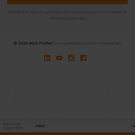
Herroepen en Annuleren
Gebruikte entresolvloeren
Ontvang de laatste updates over nieuwe producten en komende
uitverkoopperiodes
Stellingen kopen
© 2026 Multi Profiel
Privacy beleid
Algemene voorwaarden
Materiaal
legborden: