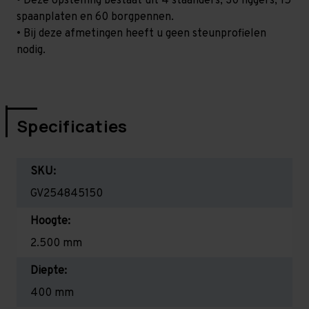
• Deze opstelling bestaat uit 4 staanders, 30 liggers, 15
spaanplaten en 60 borgpennen.
• Bij deze afmetingen heeft u geen steunprofielen
nodig.
Specificaties
SKU:
GV254845150
Hoogte:
2.500 mm
Diepte:
400 mm