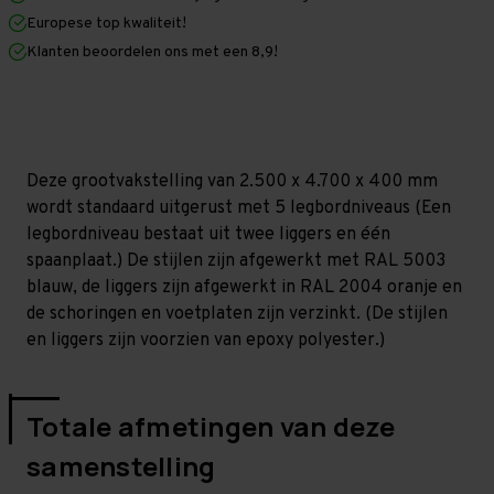
x
x
Europese top kwaliteit!
400
400
mm
mm
Klanten beoordelen ons met een 8,9!
(HxLxD)
(HxLxD)
-
-
5
5
niveaus
niveaus
(Liggerlengte
(Liggerlengte
1.500
1.500
mm)
mm)
Deze grootvakstelling van 2.500 x 4.700 x 400 mm
wordt standaard uitgerust met 5 legbordniveaus (Een
legbordniveau bestaat uit twee liggers en één
spaanplaat.) De stijlen zijn afgewerkt met RAL 5003
blauw, de liggers zijn afgewerkt in RAL 2004 oranje en
de schoringen en voetplaten zijn verzinkt. (De stijlen
en liggers zijn voorzien van epoxy polyester.)
Totale afmetingen van deze
samenstelling