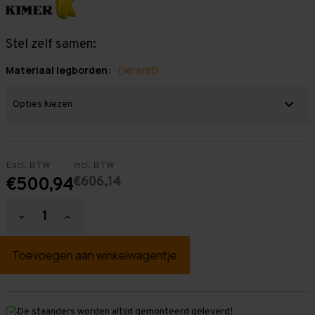
Stel zelf samen:
Materiaal legborden:
(Vereist)
Excl. BTW
Incl. BTW
€606,14
€500,94
Hoeveelheid
Hoeveelheid
verlagen
verhogen
van
van
Grootvakstelling
Grootvakstelling
2.500
2.500
mm
mm
x
x
4.700
4.700
mm
mm
De staanders worden altijd gemonteerd geleverd!