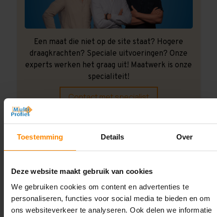
Een maat die niet op de site staat? Hogere
draagkrachten? Speciale uitvoeringen? Onze
experts werken het graag uit! Maatwerk is onze
specialiteit!
Contact met specialist
Toestemming
Details
Over
Montage uitbesteden?
Laat ons het doen!
Deze website maakt gebruik van cookies
We gebruiken cookies om content en advertenties te
personaliseren, functies voor social media te bieden en om
ons websiteverkeer te analyseren. Ook delen we informatie