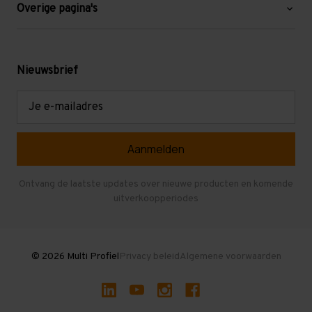
Blog
Overige pagina's
Werken bij Multi Profiel
Gebruikte stellingen
Levering en afhalen
Mezzanine
Nieuwsbrief
Retouren en garantie
Verdiepingsvloeren
E-
mailadres
Referenties
Selfstorage
Veelgestelde vragen
Entresolvloer
Herroepen en Annuleren
Gebruikte entresolvloeren
Ontvang de laatste updates over nieuwe producten en komende
uitverkoopperiodes
Stellingen kopen
© 2026 Multi Profiel
Privacy beleid
Algemene voorwaarden