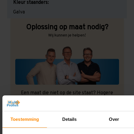
Kleur staanders:
Galva
Oplossing op maat nodig?
Wij kunnen je helpen!
Een maat die niet op de site staat? Hogere
draagkrachten? Speciale uitvoeringen? Onze
experts werken het graag uit! Maatwerk is onze
specialiteit!
Toestemming
Details
Over
Contact met specialist