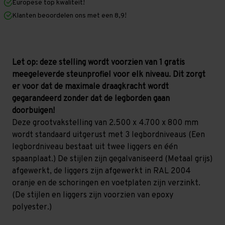
Europese top kwaliteit!
800
800
mm
mm
Klanten beoordelen ons met een 8,9!
(HxLxD)
(HxLxD)
-
-
3
3
niveaus
niveaus
(Liggerlengte
(Liggerlengte
1.500
1.500
Let op: deze stelling wordt voorzien van 1 gratis
mm)
mm)
meegeleverde steunprofiel voor elk niveau. Dit zorgt
GALVA
GALVA
er voor dat de maximale draagkracht wordt
gegarandeerd zonder dat de legborden gaan
doorbuigen!
Deze grootvakstelling van 2.500 x 4.700 x 800 mm
wordt standaard uitgerust met 3 legbordniveaus (Een
legbordniveau bestaat uit twee liggers en één
spaanplaat.) De stijlen zijn gegalvaniseerd (Metaal grijs)
afgewerkt, de liggers zijn afgewerkt in RAL 2004
oranje en de schoringen en voetplaten zijn verzinkt.
(De stijlen en liggers zijn voorzien van epoxy
polyester.)