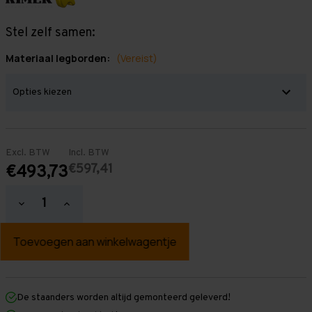
Stel zelf samen:
Materiaal legborden:
(Vereist)
Excl. BTW
Incl. BTW
€597,41
€493,73
Hoeveelheid
Hoeveelheid
verlagen
verhogen
van
van
Grootvakstelling
Grootvakstelling
2.500
2.500
mm
mm
x
x
4.700
4.700
mm
mm
De staanders worden altijd gemonteerd geleverd!
x
x