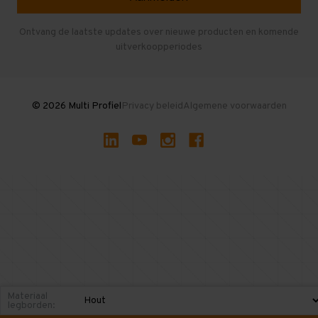
Entresolvloer
Herroepen en Annuleren
Gebruikte entresolvloeren
Ontvang de laatste updates over nieuwe producten en komende
uitverkoopperiodes
Stellingen kopen
© 2026 Multi Profiel
Privacy beleid
Algemene voorwaarden
Materiaal
legborden: