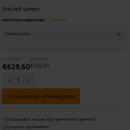
Stel zelf samen:
Materiaal legborden:
(Vereist)
Excl. BTW
Incl. BTW
€760,61
€628,60
Hoeveelheid
Hoeveelheid
verlagen
verhogen
van
van
Grootvakstelling
Grootvakstelling
2.500
2.500
mm
mm
x
x
5.100
5.100
mm
mm
De staanders worden altijd gemonteerd geleverd!
x
x
Europese top kwaliteit!
1.000
1.000