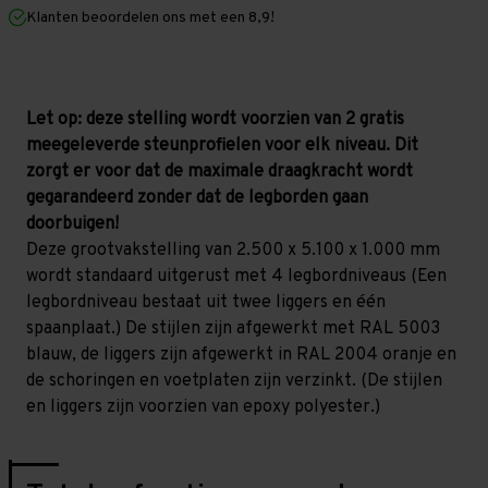
mm
mm
Klanten beoordelen ons met een 8,9!
(HxLxD)
(HxLxD)
-
-
4
4
niveaus
niveaus
Let op: deze stelling wordt voorzien van 2 gratis
meegeleverde steunprofielen voor elk niveau. Dit
zorgt er voor dat de maximale draagkracht wordt
gegarandeerd zonder dat de legborden gaan
doorbuigen!
Deze grootvakstelling van 2.500 x 5.100 x 1.000 mm
wordt standaard uitgerust met 4 legbordniveaus (Een
legbordniveau bestaat uit twee liggers en één
spaanplaat.) De stijlen zijn afgewerkt met RAL 5003
blauw, de liggers zijn afgewerkt in RAL 2004 oranje en
de schoringen en voetplaten zijn verzinkt. (De stijlen
en liggers zijn voorzien van epoxy polyester.)