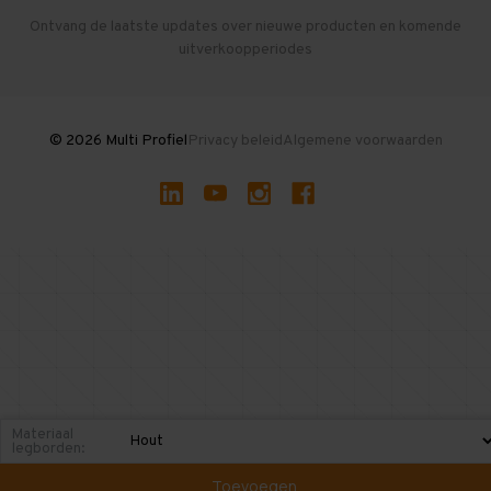
Herroepen en Annuleren
Gebruikte entresolvloeren
Ontvang de laatste updates over nieuwe producten en komende
uitverkoopperiodes
Stellingen kopen
© 2026 Multi Profiel
Privacy beleid
Algemene voorwaarden
Materiaal
legborden:
Toevoegen