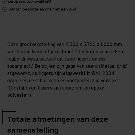
Europese top kwaliteit!
1.200
1.200
mm
mm
Klanten beoordelen ons met een 8,9!
(HxLxD)
(HxLxD)
-
-
2
2
niveaus
niveaus
GALVA
GALVA
Deze grootvakstelling van 2.500 x 5.700 x 1.000 mm
wordt standaard uitgerust met 2 legbordniveaus (Een
legbordniveau bestaat uit twee liggers en één
spaanplaat.) De stijlen zijn gegalvaniseerd (Metaal grijs)
afgewerkt, de liggers zijn afgewerkt in RAL 2004
oranje en de schoringen en voetplaten zijn verzinkt.
(De stijlen en liggers zijn voorzien van epoxy
polyester.)
Totale afmetingen van deze
samenstelling