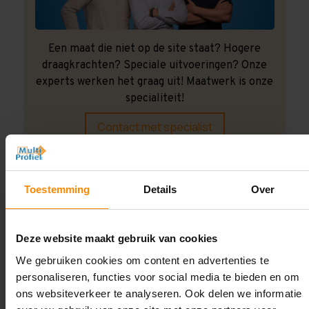
Een maat die niet op de site staat? Hogere
draagkrachten? Speciale uitvoeringen? Onze
experts werken het graag uit! Maatwerk is onze
specialiteit!
Contact met specialist
Montage uitbesteden?
Toestemming
Details
Over
Laat ons het doen!
Deze website maakt gebruik van cookies
We gebruiken cookies om content en advertenties te
personaliseren, functies voor social media te bieden en om
ons websiteverkeer te analyseren. Ook delen we informatie