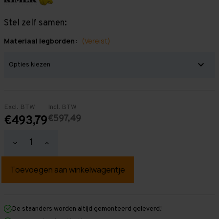
Stel zelf samen:
Materiaal legborden:
(Vereist)
Excl. BTW
Incl. BTW
€597,49
€493,79
Hoeveelheid
Hoeveelheid
verlagen
verhogen
van
van
Grootvakstelling
Grootvakstelling
2.500
2.500
mm
mm
x
x
5.700
5.700
mm
mm
De staanders worden altijd gemonteerd geleverd!
x
x