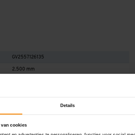
GV2557126135
2.500 mm
1.200 mm
5.700 mm
1.350 mm
Details
6
 van cookies
Blauw
ent en advertenties te personaliseren, functies voor social me