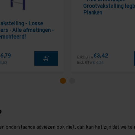
Grootvakstelling leg
Planken
akstelling - Losse
ers - Alle afmetingen -
emonteerd!
6,79
€3,42
Excl. BTW
4,52
Incl. BTW
€ 4,14
?
en onderstaande adviezen ook niet, dan kan het zijn dat we 