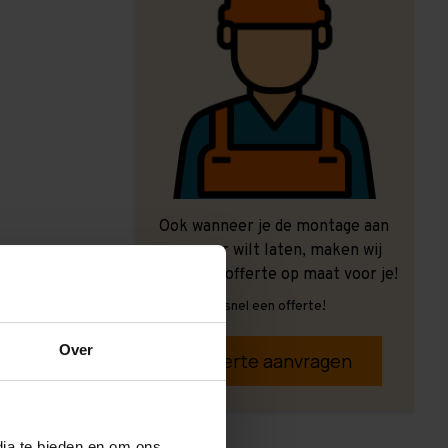
Ook wanneer je de montage aan
ons over wilt laten, maken wij
graag een offerte op maat voor je!
Vrijblijvend, snel een offerte!
Over
Offerte aanvragen
dia te bieden en om ons