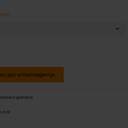
eist)
g
monteerd geleverd!
n 8,9!