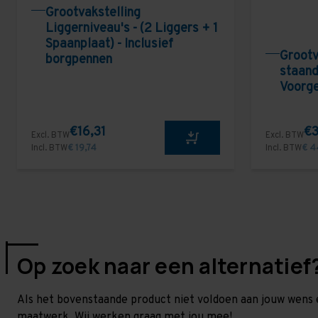
Grootvakstelling
Liggerniveau's - (2 Liggers + 1
Spaanplaat) - Inclusief
Grootv
borgpennen
staand
Voorg
€16,31
€3
Excl. BTW
Excl. BTW
Incl. BTW
€ 19,74
Incl. BTW
€ 4
Op zoek naar een alternatief
Als het bovenstaande product niet voldoen aan jouw wens 
maatwerk. Wij werken graag met jou mee!