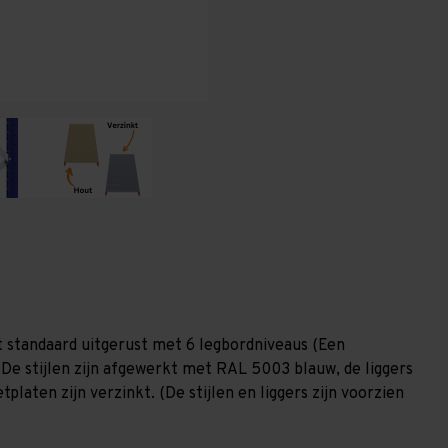
(HxLxD)
(HxLxD)
-
-
6
6
niveaus
niveaus
 standaard uitgerust met 6 legbordniveaus (Een
 De stijlen zijn afgewerkt met RAL 5003 blauw, de liggers
laten zijn verzinkt. (De stijlen en liggers zijn voorzien