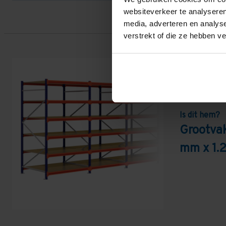
websiteverkeer te analyseren
media, adverteren en analys
verstrekt of die ze hebben v
Is dit hem?
Grootva
mm x 1.