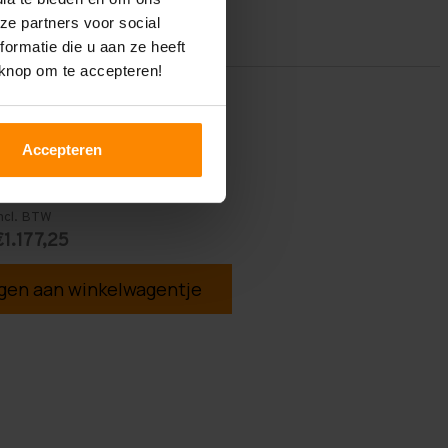
ze partners voor social
ormatie die u aan ze heeft
 knop om te accepteren!
Accepteren
ncl. BTW
€1.177,25
en aan winkelwagentje