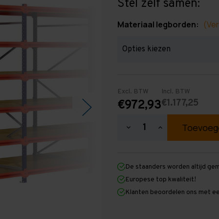
Stel zelf samen:
Materiaal legborden:
(Ver
Excl. BTW
Incl. BTW
€1.177,25
€972,93
Hoeveelheid
Hoeveelheid
verlagen
verhogen
van
van
Grootvakstelling
Grootvakstellin
2.500
2.500
De staanders worden altijd ge
mm
mm
x
x
Europese top kwaliteit!
5.700
5.700
Klanten beoordelen ons met ee
mm
mm
x
x
1.200
1.200
mm
mm