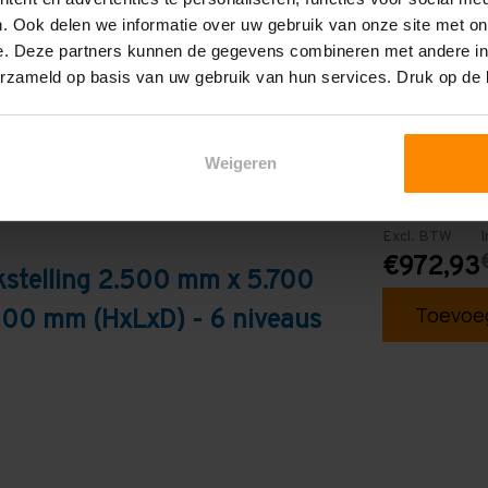
. Ook delen we informatie over uw gebruik van onze site met on
e. Deze partners kunnen de gegevens combineren met andere inf
erzameld op basis van uw gebruik van hun services. Druk op de
Weigeren
Excl. BTW
I
€972,93
kstelling 2.500 mm x 5.700
Toevoeg
200 mm (HxLxD) - 6 niveaus