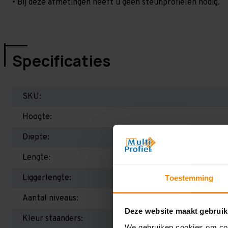
• Bij deze afmetingen heeft u geen steunprofielen nodig.
Specificaties
SKU:
Hoogte:
Diepte:
Lengte:
Liggerlengte:
Toestemming
Aantal niveaus:
Deze website maakt gebruik
Kleur staanders:
We gebruiken cookies om cont