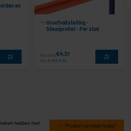
borden en
Grootvakstelling -
Steunprofiel - Per stuk
€4,51
Excl. BTW
Incl. BTW
€ 5,46
te maken hebben met
Product op maat nodig?