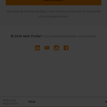
Entresolvloer
Herroepen en Annuleren
Gebruikte entresolvloeren
Ontvang de laatste updates over nieuwe producten en komende
uitverkoopperiodes
Stellingen kopen
© 2026 Multi Profiel
Privacy beleid
Algemene voorwaarden
Materiaal
legborden: