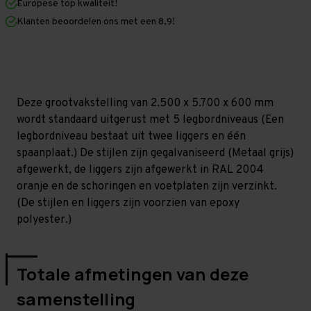
Europese top kwaliteit!
600
600
mm
mm
Klanten beoordelen ons met een 8,9!
(HxLxD)
(HxLxD)
-
-
5
5
niveaus
niveaus
GALVA
GALVA
Deze grootvakstelling van 2.500 x 5.700 x 600 mm
wordt standaard uitgerust met 5 legbordniveaus (Een
legbordniveau bestaat uit twee liggers en één
spaanplaat.) De stijlen zijn gegalvaniseerd (Metaal grijs)
afgewerkt, de liggers zijn afgewerkt in RAL 2004
oranje en de schoringen en voetplaten zijn verzinkt.
(De stijlen en liggers zijn voorzien van epoxy
polyester.)
Totale afmetingen van deze
samenstelling