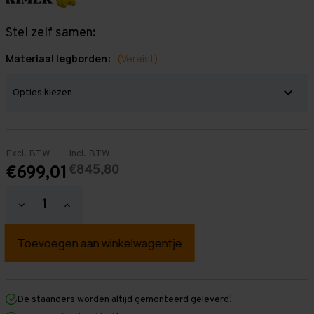
Stel zelf samen:
Materiaal legborden:
(Vereist)
Excl. BTW
Incl. BTW
€845,80
€699,01
Hoeveelheid
Hoeveelheid
verlagen
verhogen
van
van
Grootvakstelling
Grootvakstelling
2.500
2.500
mm
mm
x
x
5.700
5.700
mm
mm
De staanders worden altijd gemonteerd geleverd!
x
x