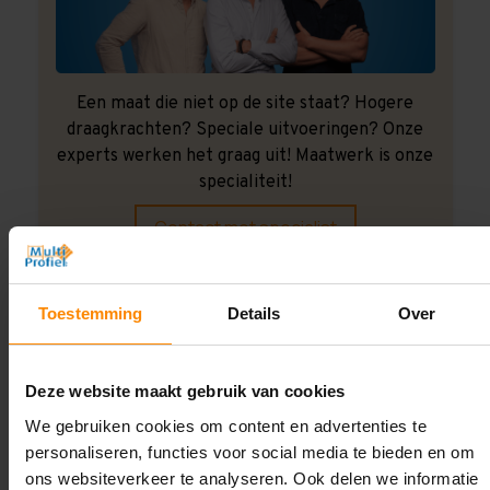
Een maat die niet op de site staat? Hogere
draagkrachten? Speciale uitvoeringen? Onze
experts werken het graag uit! Maatwerk is onze
specialiteit!
Contact met specialist
Toestemming
Details
Over
Montage uitbesteden?
Laat ons het doen!
Deze website maakt gebruik van cookies
We gebruiken cookies om content en advertenties te
personaliseren, functies voor social media te bieden en om
ons websiteverkeer te analyseren. Ook delen we informatie