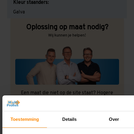
Kleur staanders:
Galva
Oplossing op maat nodig?
Wij kunnen je helpen!
Een maat die niet op de site staat? Hogere
draagkrachten? Speciale uitvoeringen? Onze
experts werken het graag uit! Maatwerk is onze
specialiteit!
Toestemming
Details
Over
Contact met specialist