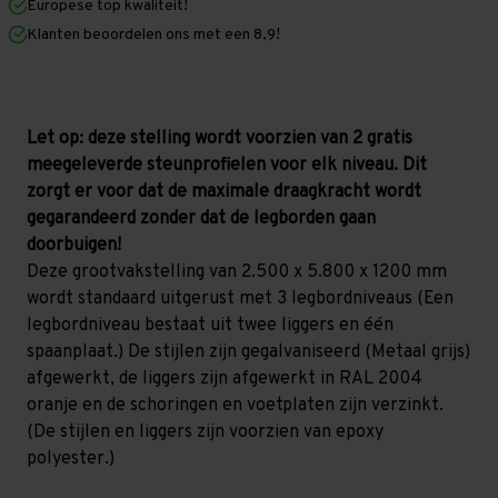
Europese top kwaliteit!
1.200
1.200
mm
mm
Klanten beoordelen ons met een 8,9!
(HxLxD)
(HxLxD)
-
-
3
3
niveaus
niveaus
GALVA
GALVA
Let op: deze stelling wordt voorzien van 2 gratis
meegeleverde steunprofielen voor elk niveau. Dit
zorgt er voor dat de maximale draagkracht wordt
gegarandeerd zonder dat de legborden gaan
doorbuigen!
Deze grootvakstelling van 2.500 x 5.800 x 1200 mm
wordt standaard uitgerust met 3 legbordniveaus (Een
legbordniveau bestaat uit twee liggers en één
spaanplaat.) De stijlen zijn gegalvaniseerd (Metaal grijs)
afgewerkt, de liggers zijn afgewerkt in RAL 2004
oranje en de schoringen en voetplaten zijn verzinkt.
(De stijlen en liggers zijn voorzien van epoxy
polyester.)