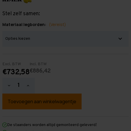
Stel zelf samen:
Materiaal legborden:
(Vereist)
Excl. BTW
Incl. BTW
€886,42
€732,58
Hoeveelheid
Hoeveelheid
verlagen
verhogen
van
van
Grootvakstelling
Grootvakstelling
2.500
2.500
mm
mm
x
x
5.800
5.800
mm
mm
De staanders worden altijd gemonteerd geleverd!
x
x