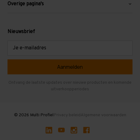
Blog
Overige pagina's
Werken bij Multi Profiel
Gebruikte stellingen
Levering en afhalen
Mezzanine
Nieuwsbrief
Retouren en garantie
Verdiepingsvloeren
E-
mailadres
Referenties
Selfstorage
Veelgestelde vragen
Entresolvloer
Herroepen en Annuleren
Gebruikte entresolvloeren
Ontvang de laatste updates over nieuwe producten en komende
uitverkoopperiodes
Stellingen kopen
© 2026 Multi Profiel
Privacy beleid
Algemene voorwaarden