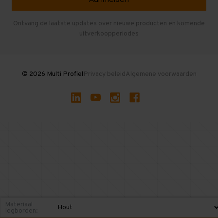
Entresolvloer
Herroepen en Annuleren
Gebruikte entresolvloeren
Ontvang de laatste updates over nieuwe producten en komende
uitverkoopperiodes
Stellingen kopen
© 2026 Multi Profiel
Privacy beleid
Algemene voorwaarden
Materiaal
legborden: