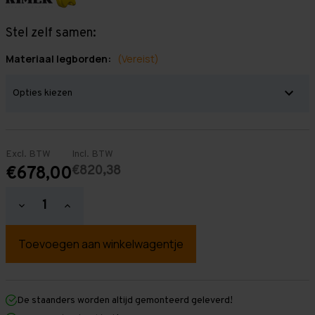
Stel zelf samen:
Materiaal legborden:
(Vereist)
Excl. BTW
Incl. BTW
€820,38
€678,00
Hoeveelheid
Hoeveelheid
verlagen
verhogen
van
van
Grootvakstelling
Grootvakstelling
2.500
2.500
mm
mm
x
x
5.750
5.750
mm
mm
De staanders worden altijd gemonteerd geleverd!
x
x