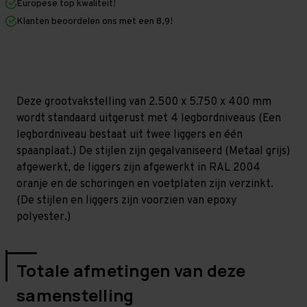
Europese top kwaliteit!
400
400
mm
mm
Klanten beoordelen ons met een 8,9!
(HxLxD)
(HxLxD)
-
-
4
4
niveaus
niveaus
GALVA
GALVA
Deze grootvakstelling van 2.500 x 5.750 x 400 mm
wordt standaard uitgerust met 4 legbordniveaus (Een
legbordniveau bestaat uit twee liggers en één
spaanplaat.) De stijlen zijn gegalvaniseerd (Metaal grijs)
afgewerkt, de liggers zijn afgewerkt in RAL 2004
oranje en de schoringen en voetplaten zijn verzinkt.
(De stijlen en liggers zijn voorzien van epoxy
polyester.)
Totale afmetingen van deze
samenstelling