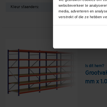
websiteverkeer te analyseren
Kleur staanders:
media, adverteren en analys
verstrekt of die ze hebben v
Is dit hem?
Grootva
mm x 1.