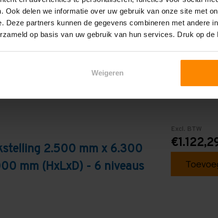
. Ook delen we informatie over uw gebruik van onze site met on
Blauw
e. Deze partners kunnen de gegevens combineren met andere inf
erzameld op basis van uw gebruik van hun services. Druk op de
Weigeren
Excl. BTW
€1.122,2
kstelling 2.500 mm x 6.300
Toevoeg
000 mm (HxLxD) - 6 niveaus