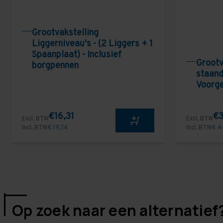
Grootvakstelling
Liggerniveau's - (2 Liggers + 1
Spaanplaat) - Inclusief
Grootv
borgpennen
staand
Voorg
€16,31
€3
Excl. BTW
Excl. BTW
Incl. BTW
€ 19,74
Incl. BTW
€ 4
Op zoek naar een alternatief