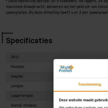
• Deze opstelling bestaat uit 5 staanders, 48 liggers, 24 
maximale draagkracht, adviseren wij het gebruik van steu
spaanplaten. Bij deze afmeting heeft u er 2 per spaanplaat 
Specificaties
SKU:
Hoogte:
Diepte:
Toestemming
Lengte:
Liggerlengte:
Deze website maakt gebruik
Aantal niveaus:
We gebruiken cookies om cont