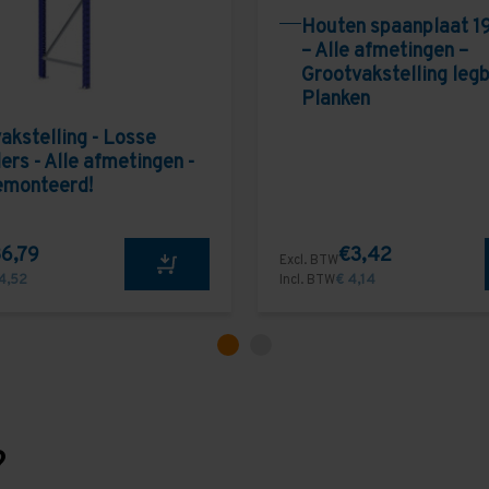
Houten spaanplaat 1
– Alle afmetingen –
Grootvakstelling leg
Planken
akstelling - Losse
ers - Alle afmetingen -
emonteerd!
6,79
€3,42
Excl. BTW
4,52
Incl. BTW
€ 4,14
?