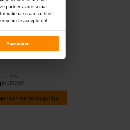
ze partners voor social
ormatie die u aan ze heeft
 knop om te accepteren!
Accepteren
Incl. BTW
€1.357,97
9
en aan winkelwagentje