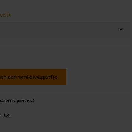
eist)
g
monteerd geleverd!
n 8,9!