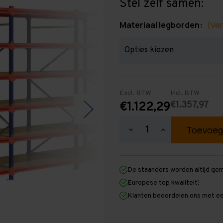
Stel zelf samen:
Materiaal legborden:
(Ver
Excl. BTW
Incl. BTW
€1.357,97
€1.122,29
Hoeveelheid
Hoeveelheid
verlagen
verhogen
van
van
Grootvakstelling
Grootvakstellin
2.500
2.500
De staanders worden altijd ge
mm
mm
x
x
Europese top kwaliteit!
6.300
6.300
Klanten beoordelen ons met ee
mm
mm
x
x
1.000
1.000
mm
mm