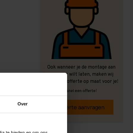
Ook wanneer je de montage aan
ons over wilt laten, maken wij
graag een offerte op maat voor je!
Vrijblijvend, snel een offerte!
Over
Offerte aanvragen
dia te bieden en om ons