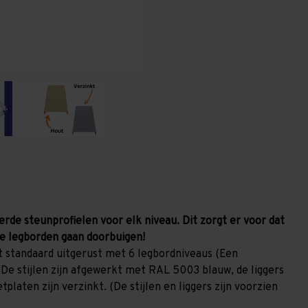
(HxLxD)
(HxLxD)
-
-
6
6
niveaus
niveaus
erde steunprofielen voor elk niveau. Dit zorgt er voor dat
e legborden gaan doorbuigen!
 standaard uitgerust met 6 legbordniveaus (Een
 De stijlen zijn afgewerkt met RAL 5003 blauw, de liggers
laten zijn verzinkt. (De stijlen en liggers zijn voorzien