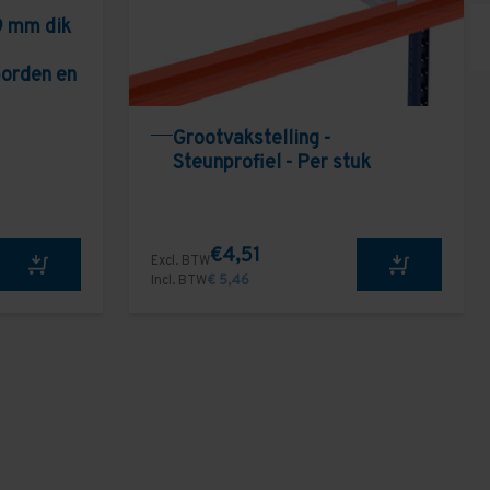
9 mm dik
borden en
Grootvakstelling -
Steunprofiel - Per stuk
€4,51
Excl. BTW
Incl. BTW
€ 5,46