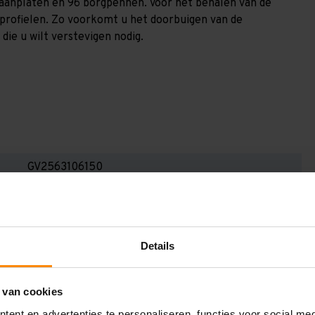
spaanplaten en 96 borgpennen. Voor het behalen van de
nprofielen. Zo voorkomt u het doorbuigen van de
die u wilt verstevigen nodig.
GV2563106150
2.500 mm
1.000 mm
Details
6.300 mm
1.500 mm
 van cookies
6
ent en advertenties te personaliseren, functies voor social me