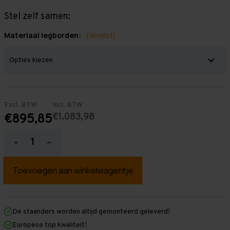
Stel zelf samen:
Materiaal legborden:
(Vereist)
Excl. BTW
Incl. BTW
€1.083,98
€895,85
Hoeveelheid
Hoeveelheid
verlagen
verhogen
van
van
Grootvakstelling
Grootvakstelling
2.500
2.500
mm
mm
x
x
6.300
6.300
mm
mm
De staanders worden altijd gemonteerd geleverd!
x
x
Europese top kwaliteit!
800
800