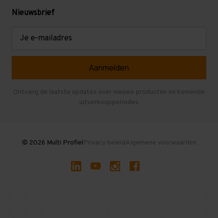
Levering en afhalen
Mezzanine
Nieuwsbrief
Retouren en garantie
Verdiepingsvloeren
E-
mailadres
Referenties
Selfstorage
Veelgestelde vragen
Entresolvloer
Herroepen en Annuleren
Gebruikte entresolvloeren
Ontvang de laatste updates over nieuwe producten en komende
uitverkoopperiodes
Stellingen kopen
© 2026 Multi Profiel
Privacy beleid
Algemene voorwaarden