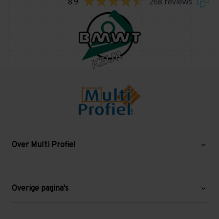
8.9
268 reviews
Over Multi Profiel
Over ons
Blog
Overige pagina's
Werken bij Multi Profiel
Gebruikte stellingen