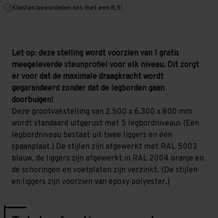
mm
mm
Klanten beoordelen ons met een 8,9!
(HxLxD)
(HxLxD)
-
-
5
5
niveaus
niveaus
Let op: deze stelling wordt voorzien van 1 gratis
meegeleverde steunprofiel voor elk niveau. Dit zorgt
er voor dat de maximale draagkracht wordt
gegarandeerd zonder dat de legborden gaan
doorbuigen!
Deze grootvakstelling van 2.500 x 6.300 x 800 mm
wordt standaard uitgerust met 5 legbordniveaus (Een
legbordniveau bestaat uit twee liggers en één
spaanplaat.) De stijlen zijn afgewerkt met RAL 5003
blauw, de liggers zijn afgewerkt in RAL 2004 oranje en
de schoringen en voetplaten zijn verzinkt. (De stijlen
en liggers zijn voorzien van epoxy polyester.)