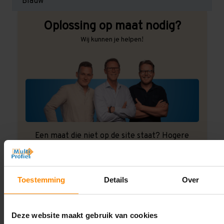
Blauw
Oplossing op maat nodig?
Wij kunnen je helpen!
Een maat die niet op de site staat? Hogere
draagkrachten? Speciale uitvoeringen? Onze
experts werken het graag uit! Maatwerk is onze
specialiteit!
Toestemming
Details
Over
Contact met specialist
Deze website maakt gebruik van cookies