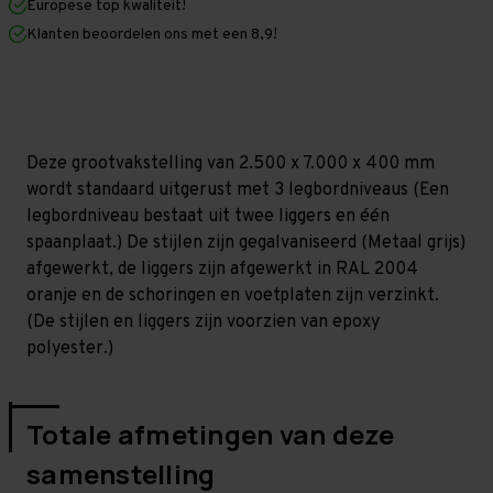
Europese top kwaliteit!
400
400
mm
mm
Klanten beoordelen ons met een 8,9!
(HxLxD)
(HxLxD)
-
-
3
3
niveaus
niveaus
GALVA
GALVA
(Liggers:
(Liggers:
1.350
1.350
Deze grootvakstelling van 2.500 x 7.000 x 400 mm
mm)
mm)
wordt standaard uitgerust met 3 legbordniveaus (Een
legbordniveau bestaat uit twee liggers en één
spaanplaat.) De stijlen zijn gegalvaniseerd (Metaal grijs)
afgewerkt, de liggers zijn afgewerkt in RAL 2004
oranje en de schoringen en voetplaten zijn verzinkt.
(De stijlen en liggers zijn voorzien van epoxy
polyester.)
Totale afmetingen van deze
samenstelling