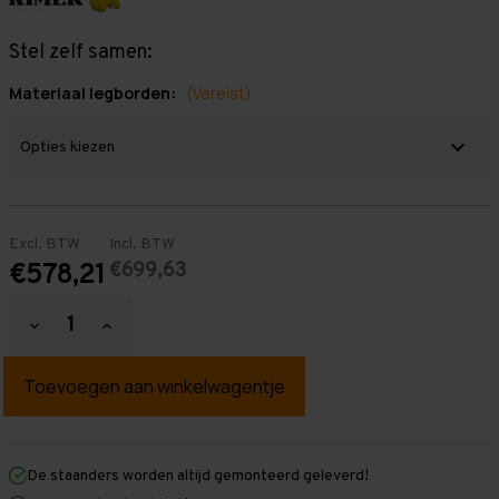
Stel zelf samen:
Materiaal legborden:
(Vereist)
Excl. BTW
Incl. BTW
€699,63
€578,21
Hoeveelheid
Hoeveelheid
verlagen
verhogen
van
van
Grootvakstelling
Grootvakstelling
2.500
2.500
mm
mm
x
x
7.000
7.000
mm
mm
De staanders worden altijd gemonteerd geleverd!
x
x