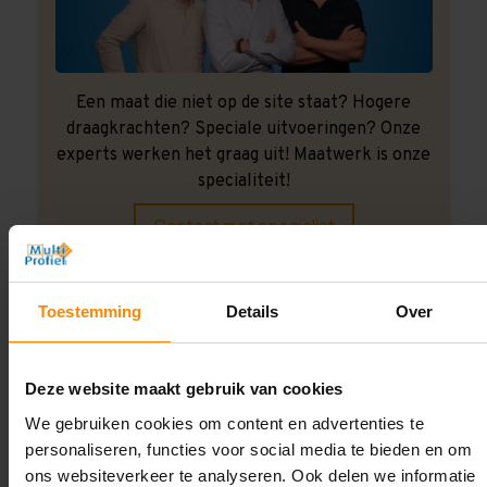
Een maat die niet op de site staat? Hogere
draagkrachten? Speciale uitvoeringen? Onze
experts werken het graag uit! Maatwerk is onze
specialiteit!
Contact met specialist
Toestemming
Details
Over
Montage uitbesteden?
Laat ons het doen!
Deze website maakt gebruik van cookies
We gebruiken cookies om content en advertenties te
personaliseren, functies voor social media te bieden en om
ons websiteverkeer te analyseren. Ook delen we informatie