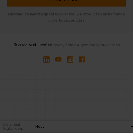
Entresolvloer
Herroepen en Annuleren
Gebruikte entresolvloeren
Ontvang de laatste updates over nieuwe producten en komende
uitverkoopperiodes
Stellingen kopen
© 2026 Multi Profiel
Privacy beleid
Algemene voorwaarden
Materiaal
legborden: