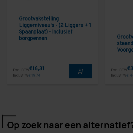
Grootvakstelling
Liggerniveau's - (2 Liggers + 1
Spaanplaat) - Inclusief
Grootv
borgpennen
staand
Voorg
€16,31
€3
Excl. BTW
Excl. BTW
Incl. BTW
€ 19,74
Incl. BTW
€ 4
Op zoek naar een alternatief