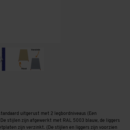
x
x
600
600
mm
mm
(HxLxD)
(HxLxD)
-
-
2
2
niveaus
niveaus
(Liggers:
(Liggers:
1.350
1.350
mm)
mm)
tandaard uitgerust met 2 legbordniveaus (Een
 De stijlen zijn afgewerkt met RAL 5003 blauw, de liggers
laten zijn verzinkt. (De stijlen en liggers zijn voorzien