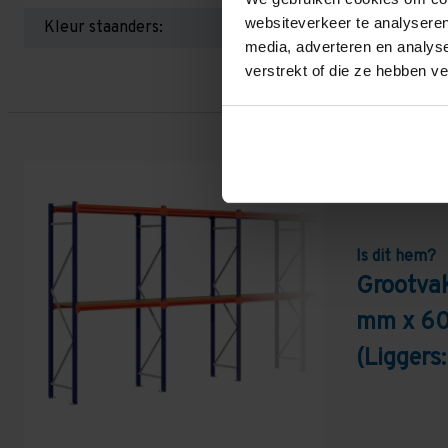
websiteverkeer te analyseren
Kleur staanders:
media, adverteren en analys
verstrekt of die ze hebben v
Is dit hem?
Grootva
mm x 60
(Liggers