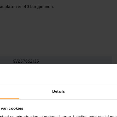
spaanplaten en 40 borgpennen.
GV257062135
2.500 mm
600 mm
Details
7.000 mm
1.350 mm
 van cookies
2
ent en advertenties te personaliseren, functies voor social me