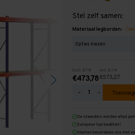
Stel zelf samen:
Materiaal legborden:
(Ver
Excl. BTW
Incl. BTW
€573,27
€473,78
Hoeveelheid
Hoeveelheid
verlagen
verhogen
van
van
Grootvakstelling
Grootvakstellin
2.500
2.500
De staanders worden altijd ge
mm
mm
x
x
Europese top kwaliteit!
7.000
7.000
Klanten beoordelen ons met ee
mm
mm