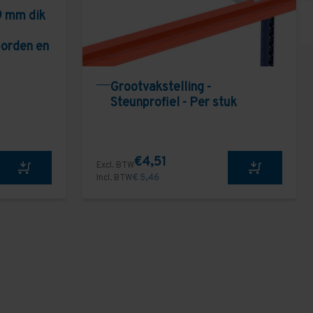
9 mm dik
borden en
Grootvakstelling -
Steunprofiel - Per stuk
€4,51
Excl. BTW
Incl. BTW
€ 5,46