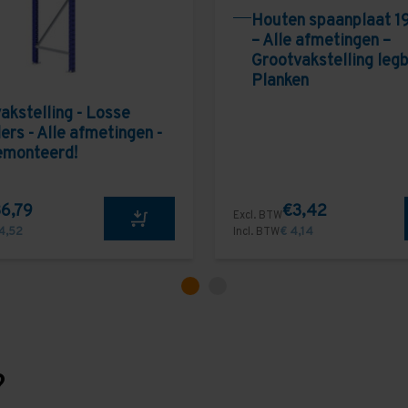
Houten spaanplaat 1
– Alle afmetingen –
Grootvakstelling leg
Planken
akstelling - Losse
ers - Alle afmetingen -
emonteerd!
6,79
€3,42
Excl. BTW
4,52
Incl. BTW
€ 4,14
?