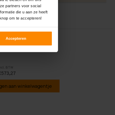
ze partners voor social
ormatie die u aan ze heeft
 knop om te accepteren!
Accepteren
ncl. BTW
€573,27
en aan winkelwagentje