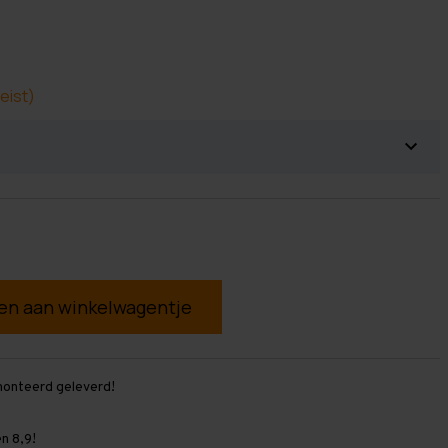
eist)
g
monteerd geleverd!
n 8,9!