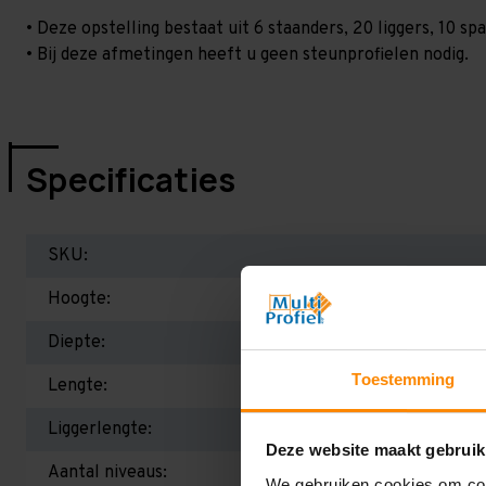
• Deze opstelling bestaat uit 6 staanders, 20 liggers, 10 
• Bij deze afmetingen heeft u geen steunprofielen nodig.
Specificaties
SKU:
Hoogte:
Diepte:
Toestemming
Lengte:
Liggerlengte:
Deze website maakt gebruik
Aantal niveaus:
We gebruiken cookies om cont