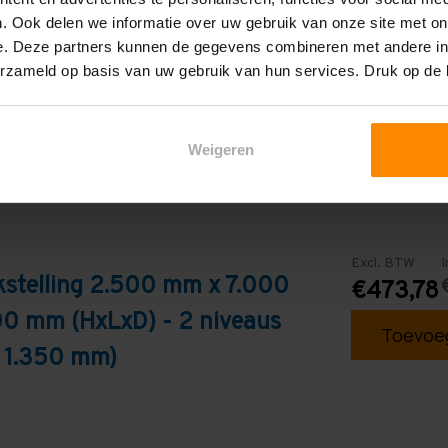
. Ook delen we informatie over uw gebruik van onze site met on
Blauw
e. Deze partners kunnen de gegevens combineren met andere inf
erzameld op basis van uw gebruik van hun services. Druk op de
Weigeren
Excl. BTW
I
kstelling 2.500 mm x 7.000
€473,78
0 mm (HxLxD) - 2 niveaus
Toevoeg
: 1.350 mm)