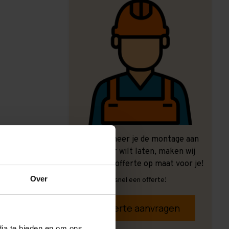
Ook wanneer je de montage aan
ons over wilt laten, maken wij
graag een offerte op maat voor je!
Over
Vrijblijvend, snel een offerte!
Offerte aanvragen
dia te bieden en om ons