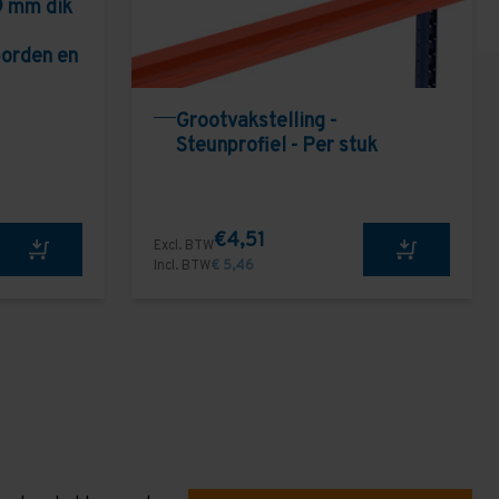
9 mm dik
borden en
Grootvakstelling -
Steunprofiel - Per stuk
€4,51
Excl. BTW
Incl. BTW
€ 5,46