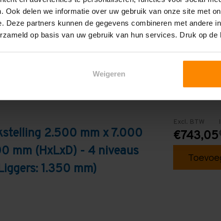
Galva
. Ook delen we informatie over uw gebruik van onze site met on
e. Deze partners kunnen de gegevens combineren met andere inf
erzameld op basis van uw gebruik van hun services. Druk op de
Weigeren
Excl. BTW
kstelling 2.500 mm x 7.000
€743,05
0 mm (HxLxD) - 4 niveaus
Toevoeg
Liggers: 1.350 mm)