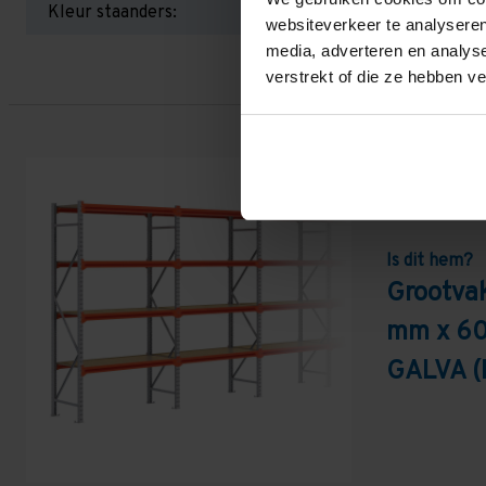
Kleur staanders:
websiteverkeer te analyseren
media, adverteren en analys
verstrekt of die ze hebben v
Is dit hem?
Grootva
mm x 60
GALVA (