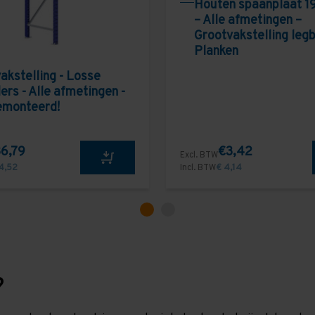
Houten spaanplaat 1
– Alle afmetingen –
Grootvakstelling leg
Planken
akstelling - Losse
ers - Alle afmetingen -
emonteerd!
6,79
€3,42
Excl. BTW
4,52
Incl. BTW
€ 4,14
?