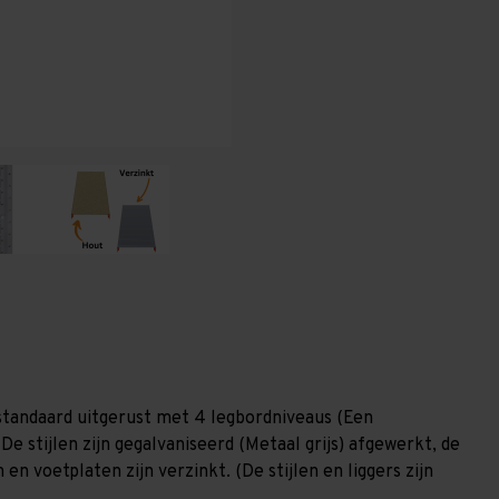
600
600
mm
mm
(HxLxD)
(HxLxD)
-
-
4
4
niveaus
niveaus
GALVA
GALVA
(Liggers:
(Liggers:
1.350
1.350
mm)
mm)
standaard uitgerust met 4 legbordniveaus (Een
De stijlen zijn gegalvaniseerd (Metaal grijs) afgewerkt, de
en voetplaten zijn verzinkt. (De stijlen en liggers zijn