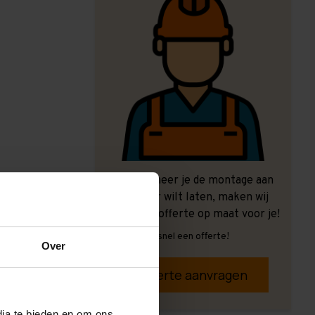
Ook wanneer je de montage aan
ons over wilt laten, maken wij
graag een offerte op maat voor je!
Vrijblijvend, snel een offerte!
Over
Offerte aanvragen
dia te bieden en om ons