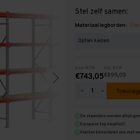
Stel zelf samen:
Materiaal legborden:
(Ver
Excl. BTW
Incl. BTW
€899,09
€743,05
Hoeveelheid
Hoeveelheid
verlagen
verhogen
van
van
Grootvakstelling
Grootvakstellin
2.500
2.500
De staanders worden altijd ge
mm
mm
x
x
Europese top kwaliteit!
7.000
7.000
Klanten beoordelen ons met ee
mm
mm
x
x