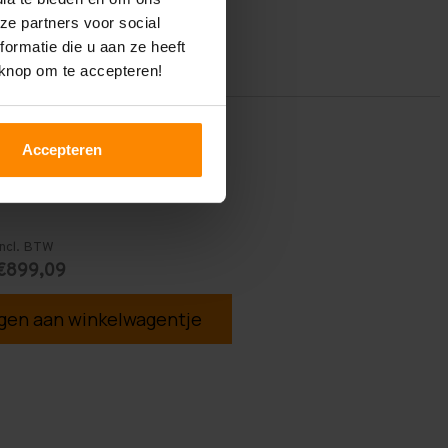
ze partners voor social
ormatie die u aan ze heeft
 knop om te accepteren!
Accepteren
Incl. BTW
€899,09
en aan winkelwagentje