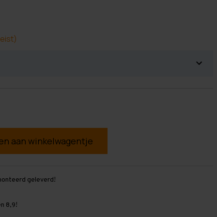
eist)
g
monteerd geleverd!
n 8,9!