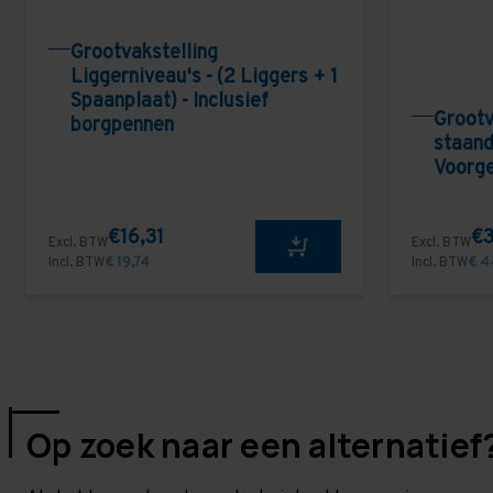
Grootvakstelling
Liggerniveau's - (2 Liggers + 1
Spaanplaat) - Inclusief
Grootv
borgpennen
staand
Voorg
€16,31
€3
Excl. BTW
Excl. BTW
Incl. BTW
€ 19,74
Incl. BTW
€ 4
Op zoek naar een alternatief