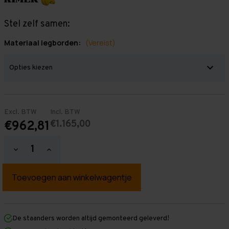
Stel zelf samen:
Materiaal legborden:
(Vereist)
Excl. BTW
Incl. BTW
€1.165,00
€962,81
Hoeveelheid
Hoeveelheid
verlagen
verhogen
van
van
Grootvakstelling
Grootvakstelling
2.500
2.500
mm
mm
x
x
6.700
6.700
mm
mm
De staanders worden altijd gemonteerd geleverd!
x
x