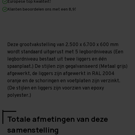
Europese top kwaliteit!
600
600
mm
mm
Klanten beoordelen ons met een 8,9!
(HxLxD)
(HxLxD)
-
-
5
5
niveaus
niveaus
GALVA
GALVA
Deze grootvakstelling van 2.500 x 6.700 x 600 mm
wordt standaard uitgerust met 5 legbordniveaus (Een
legbordniveau bestaat uit twee liggers en één
spaanplaat.) De stijlen zijn gegalvaniseerd (Metaal grijs)
afgewerkt, de liggers zijn afgewerkt in RAL 2004
oranje en de schoringen en voetplaten zijn verzinkt.
(De stijlen en liggers zijn voorzien van epoxy
polyester.)
Totale afmetingen van deze
samenstelling