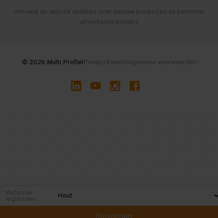
Herroepen en Annuleren
Gebruikte entresolvloeren
Ontvang de laatste updates over nieuwe producten en komende
uitverkoopperiodes
Stellingen kopen
© 2026 Multi Profiel
Privacy beleid
Algemene voorwaarden
Materiaal
legborden:
Toevoegen