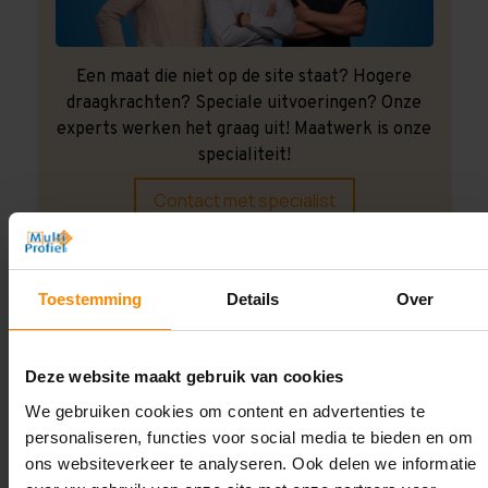
Een maat die niet op de site staat? Hogere
draagkrachten? Speciale uitvoeringen? Onze
experts werken het graag uit! Maatwerk is onze
specialiteit!
Contact met specialist
Montage uitbesteden?
Toestemming
Details
Over
Laat ons het doen!
Deze website maakt gebruik van cookies
We gebruiken cookies om content en advertenties te
personaliseren, functies voor social media te bieden en om
ons websiteverkeer te analyseren. Ook delen we informatie