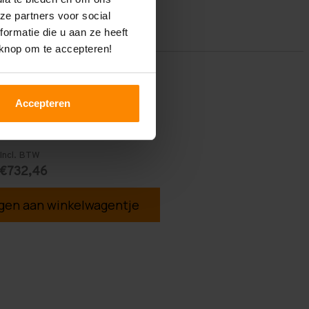
ze partners voor social
ormatie die u aan ze heeft
 knop om te accepteren!
Accepteren
Incl. BTW
€732,46
en aan winkelwagentje