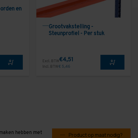
borden en
Grootvakstelling -
Steunprofiel - Per stuk
€4,51
Excl. BTW
Incl. BTW
€ 5,46
te maken hebben met
Product op maat nodig?