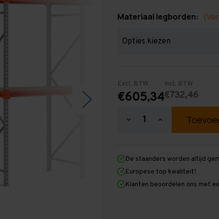
Materiaal legborden:
(Ver
Excl. BTW
Incl. BTW
€732,46
€605,34
Hoeveelheid
Hoeveelheid
verlagen
verhogen
van
van
Grootvakstelling
Grootvakstellin
2.500
2.500
De staanders worden altijd ge
mm
mm
x
x
Europese top kwaliteit!
7.600
7.600
Klanten beoordelen ons met ee
mm
mm
x
x
800
800
mm
mm
(HxLxD)
(HxLxD)