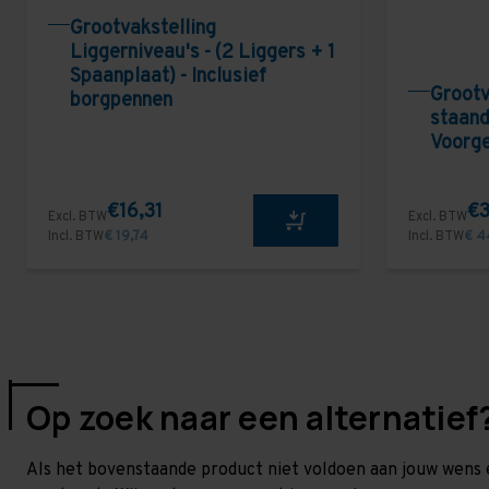
Grootvakstelling
Liggerniveau's - (2 Liggers + 1
Spaanplaat) - Inclusief
Grootv
borgpennen
staand
Voorg
€16,31
€3
Excl. BTW
Excl. BTW
Incl. BTW
€ 19,74
Incl. BTW
€ 4
Op zoek naar een alternatief
Als het bovenstaande product niet voldoen aan jouw wens 