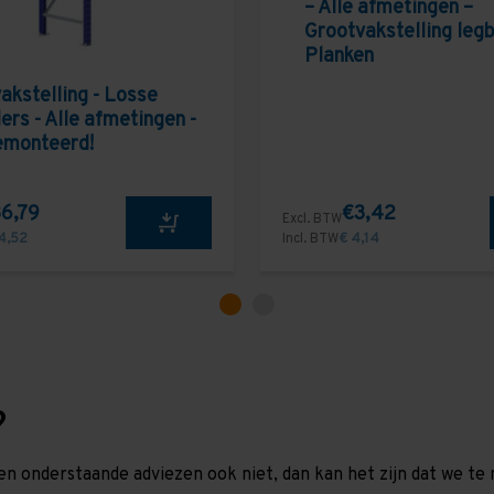
– Alle afmetingen –
Grootvakstelling leg
Planken
akstelling - Losse
ers - Alle afmetingen -
emonteerd!
6,79
€3,42
Excl. BTW
4,52
Incl. BTW
€ 4,14
?
en onderstaande adviezen ook niet, dan kan het zijn dat we 