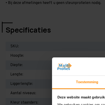
• Bij deze afmetingen heeft u geen steunprofielen nodig.
Specificaties
SKU:
Hoogte:
Diepte:
Lengte:
Toestemming
Liggerlengte:
Aantal niveaus:
Deze website maakt gebruik
Kleur staanders:
We gebruiken cookies om cont