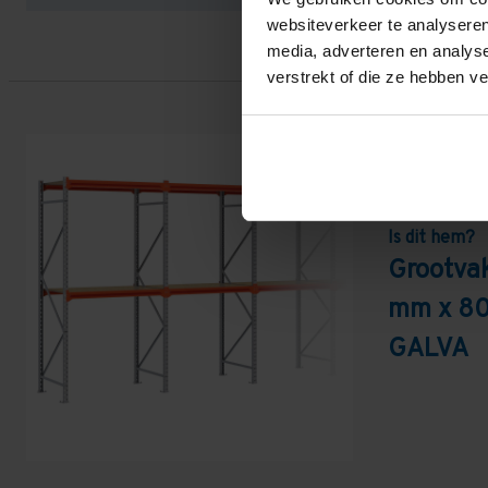
websiteverkeer te analyseren
media, adverteren en analys
verstrekt of die ze hebben v
Is dit hem?
Grootva
mm x 80
GALVA