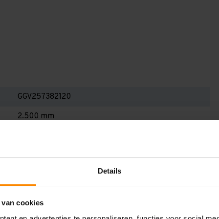
GGV257382120
2.500 mm
800 mm
7.600 mm
Details
1.200 mm
2
 van cookies
Galva
ent en advertenties te personaliseren, functies voor social me