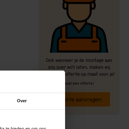
Ook wanneer je de montage aan
ons over wilt laten, maken wij
graag een offerte op maat voor je!
Vrijblijvend, snel een offerte!
Offerte aanvragen
Over
dia te bieden en om ons