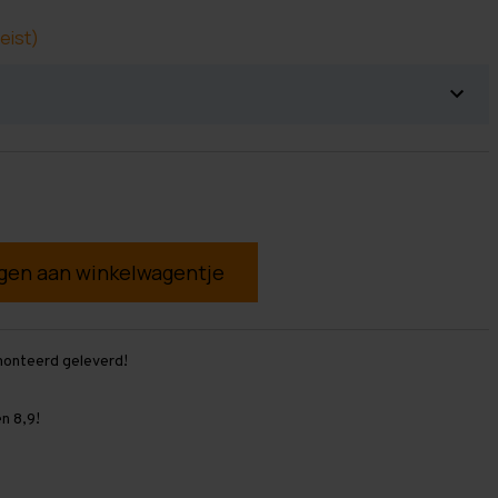
eist)
g
monteerd geleverd!
n 8,9!