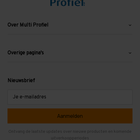
Over Multi Profiel
Over ons
Blog
Overige pagina's
Werken bij Multi Profiel
Gebruikte stellingen
Levering en afhalen
Mezzanine
Nieuwsbrief
Retouren en garantie
Verdiepingsvloeren
E-
mailadres
Referenties
Selfstorage
Veelgestelde vragen
Entresolvloer
Herroepen en Annuleren
Gebruikte entresolvloeren
Ontvang de laatste updates over nieuwe producten en komende
uitverkoopperiodes