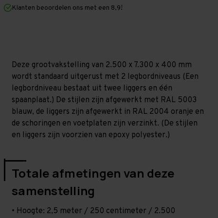
mm
mm
Klanten beoordelen ons met een 8,9!
(HxLxD)
(HxLxD)
-
-
2
2
niveaus
niveaus
Deze grootvakstelling van 2.500 x 7.300 x 400 mm
wordt standaard uitgerust met 2 legbordniveaus (Een
legbordniveau bestaat uit twee liggers en één
spaanplaat.) De stijlen zijn afgewerkt met RAL 5003
blauw, de liggers zijn afgewerkt in RAL 2004 oranje en
de schoringen en voetplaten zijn verzinkt. (De stijlen
en liggers zijn voorzien van epoxy polyester.)
Totale afmetingen van deze
samenstelling
• Hoogte: 2,5 meter / 250 centimeter / 2.500