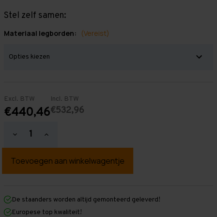
Stel zelf samen:
Materiaal legborden:
(Vereist)
Excl. BTW
Incl. BTW
€532,96
€440,46
Hoeveelheid
Hoeveelheid
verlagen
verhogen
van
van
Grootvakstelling
Grootvakstelling
2.500
2.500
mm
mm
x
x
7.500
7.500
mm
mm
De staanders worden altijd gemonteerd geleverd!
x
x
Europese top kwaliteit!
400
400