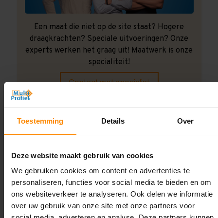
Een maat die niet op de site staat? Hogere
draagkrachten? Speciale uitvoeringen? Onze
experts werken het graag uit! Maatwerk is onze
specialiteit!
Contact met specialist
Toestemming
Details
Over
Montage uitbesteden?
Laat ons het doen!
Deze website maakt gebruik van cookies
We gebruiken cookies om content en advertenties te
personaliseren, functies voor social media te bieden en om
ons websiteverkeer te analyseren. Ook delen we informatie
over uw gebruik van onze site met onze partners voor
social media, adverteren en analyse. Deze partners kunnen