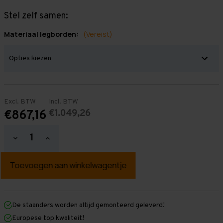
Stel zelf samen:
Materiaal legborden:
(Vereist)
Excl. BTW
Incl. BTW
€1.049,26
€867,16
Hoeveelheid
Hoeveelheid
verlagen
verhogen
van
van
Grootvakstelling
Grootvakstelling
2.500
2.500
mm
mm
x
x
7.700
7.700
mm
mm
De staanders worden altijd gemonteerd geleverd!
x
x
Europese top kwaliteit!
1.000
1.000