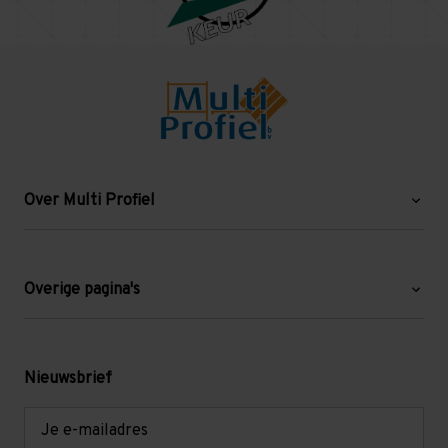
Over Multi Profiel
Over ons
Blog
Overige pagina's
Werken bij Multi Profiel
Gebruikte stellingen
Levering en afhalen
Mezzanine
Nieuwsbrief
Retouren en garantie
Verdiepingsvloeren
E-
mailadres