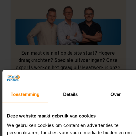
Een maat die niet op de site staat? Hogere
draagkrachten? Speciale uitvoeringen? Onze
experts werken het graag uit! Maatwerk is onze
specialiteit!
Contact met specialist
Toestemming
Details
Over
Montage uitbesteden?
Deze website maakt gebruik van cookies
Laat ons het doen!
We gebruiken cookies om content en advertenties te
personaliseren, functies voor social media te bieden en om