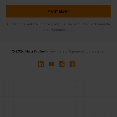
Referenties
Selfstorage
Veelgestelde vragen
Entresolvloer
Herroepen en Annuleren
Gebruikte entresolvloeren
Ontvang de laatste updates over nieuwe producten en komende
uitverkoopperiodes
Stellingen kopen
© 2026 Multi Profiel
Privacy beleid
Algemene voorwaarden