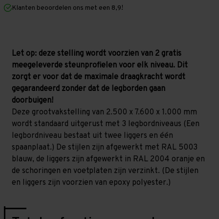
mm
mm
Klanten beoordelen ons met een 8,9!
(HxLxD)
(HxLxD)
-
-
3
3
niveaus
niveaus
Let op: deze stelling wordt voorzien van 2 gratis
meegeleverde steunprofielen voor elk niveau. Dit
zorgt er voor dat de maximale draagkracht wordt
gegarandeerd zonder dat de legborden gaan
doorbuigen!
Deze grootvakstelling van 2.500 x 7.600 x 1.000 mm
wordt standaard uitgerust met 3 legbordniveaus (Een
legbordniveau bestaat uit twee liggers en één
spaanplaat.) De stijlen zijn afgewerkt met RAL 5003
blauw, de liggers zijn afgewerkt in RAL 2004 oranje en
de schoringen en voetplaten zijn verzinkt. (De stijlen
en liggers zijn voorzien van epoxy polyester.)