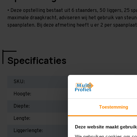
• Deze opstelling bestaat uit 6 staanders, 50 liggers, 25 
maximale draagkracht, adviseren wij het gebruik van steu
spaanplaten. Bij deze afmeting heeft u er 2 per spaanplaat 
Specificaties
SKU:
Hoogte:
Diepte:
Toestemming
Lengte:
Deze website maakt gebruik
Liggerlengte:
We gebruiken cookies om cont