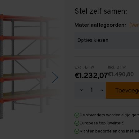
Stel zelf samen:
Materiaal legborden:
(Ver
Excl. BTW
Incl. BTW
€1.490,80
€1.232,07
Hoeveelheid
Hoeveelheid
verlagen
verhogen
van
van
Grootvakstelling
Grootvakstellin
2.500
2.500
De staanders worden altijd ge
mm
mm
x
x
Europese top kwaliteit!
7.900
7.900
Klanten beoordelen ons met ee
mm
mm
x
x