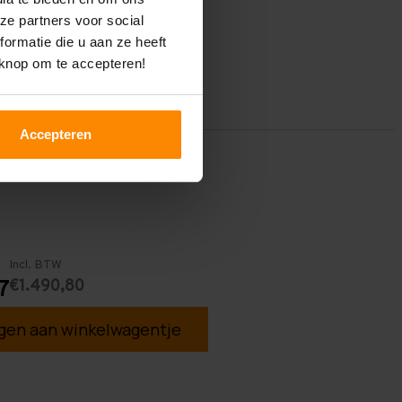
ze partners voor social
ormatie die u aan ze heeft
 knop om te accepteren!
Accepteren
Incl. BTW
€1.490,80
7
en aan winkelwagentje