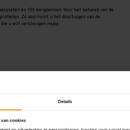
spaanplaten en 100 borgpennen. Voor het behalen van de
nprofielen. Zo voorkomt u het doorbuigen van de
die u wilt verstevigen nodig.
GGV2579105150
2.500 mm
1.000 mm
Details
7.900 mm
 van cookies
1.500 mm
ent en advertenties te personaliseren, functies voor social me