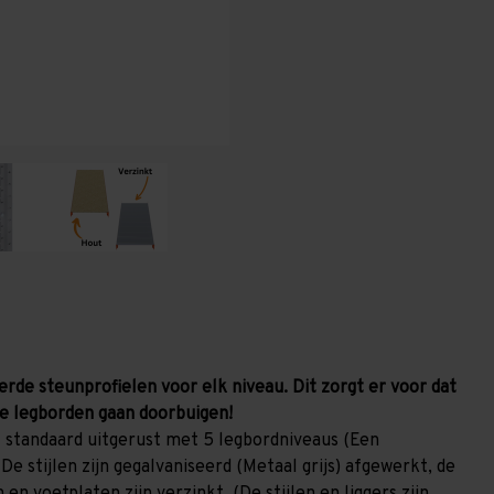
1.000
1.000
mm
mm
(HxLxD)
(HxLxD)
-
-
5
5
niveaus
niveaus
GALVA
GALVA
erde steunprofielen voor elk niveau. Dit zorgt er voor dat
e legborden gaan doorbuigen!
 standaard uitgerust met 5 legbordniveaus (Een
De stijlen zijn gegalvaniseerd (Metaal grijs) afgewerkt, de