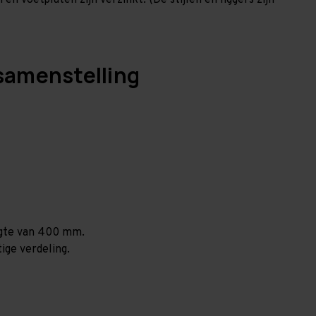
en voetplaten zijn verzinkt. (De stijlen en liggers zijn
samenstelling
ogte van 400 mm.
ige verdeling.