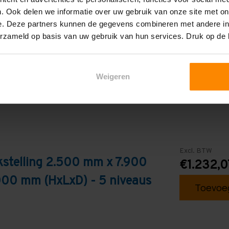
5
. Ook delen we informatie over uw gebruik van onze site met on
e. Deze partners kunnen de gegevens combineren met andere inf
Galva
erzameld op basis van uw gebruik van hun services. Druk op de
Weigeren
Excl. BTW
stelling 2.500 mm x 7.900
€1.232,0
000 mm (HxLxD) - 5 niveaus
Toevoeg