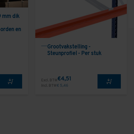
9 mm dik
borden en
Grootvakstelling -
Steunprofiel - Per stuk
€4,51
Excl. BTW
Incl. BTW
€ 5,46