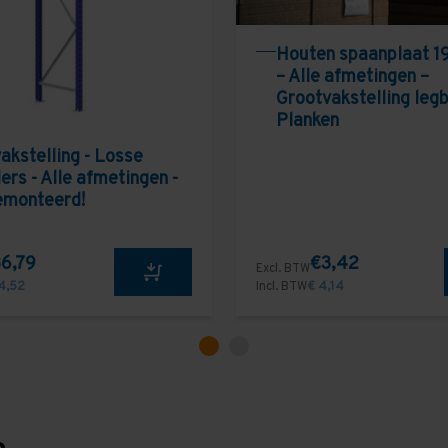
Houten spaanplaat 1
– Alle afmetingen –
Grootvakstelling leg
Planken
akstelling - Losse
ers - Alle afmetingen -
emonteerd!
6,79
€3,42
Excl. BTW
4,52
Incl. BTW
€ 4,14