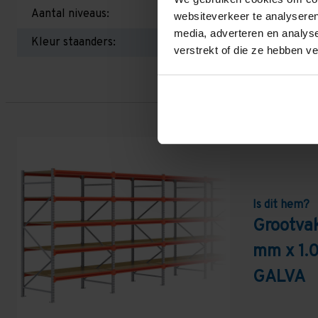
Aantal niveaus:
websiteverkeer te analyseren
media, adverteren en analys
Kleur staanders:
verstrekt of die ze hebben v
Is dit hem?
Grootvak
mm x 1.
GALVA