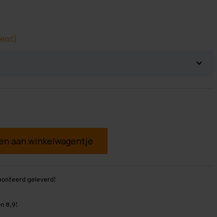
eist)
g
monteerd geleverd!
n 8,9!