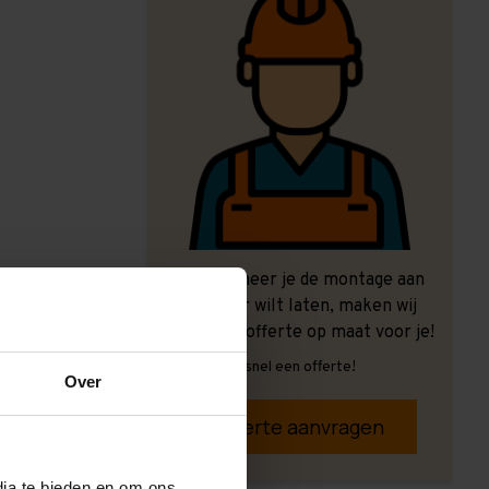
Ook wanneer je de montage aan
ons over wilt laten, maken wij
graag een offerte op maat voor je!
Vrijblijvend, snel een offerte!
Over
Offerte aanvragen
dia te bieden en om ons