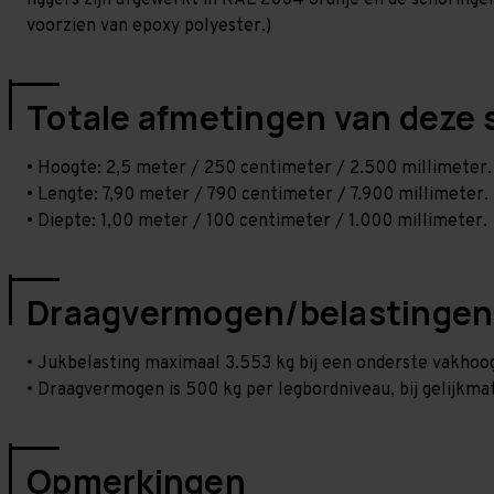
liggers zijn afgewerkt in RAL 2004 oranje en de schoringen 
voorzien van epoxy polyester.)
Totale afmetingen van deze 
• Hoogte: 2,5 meter / 250 centimeter / 2.500 millimeter.
• Lengte: 7,90 meter / 790 centimeter / 7.900 millimeter.
• Diepte: 1,00 meter / 100 centimeter / 1.000 millimeter.
Draagvermogen/belastingen
• Jukbelasting maximaal 3.553 kg bij een onderste vakho
• Draagvermogen is 500 kg per legbordniveau, bij gelijkmat
Opmerkingen