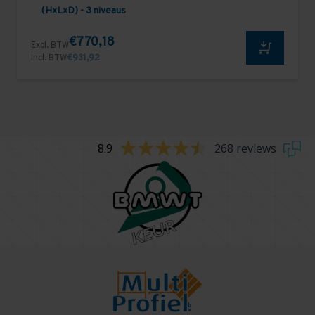
(HxLxD) - 3 niveaus
€770,18
Excl. BTW
Incl. BTW
€931,92
8.9
268 reviews