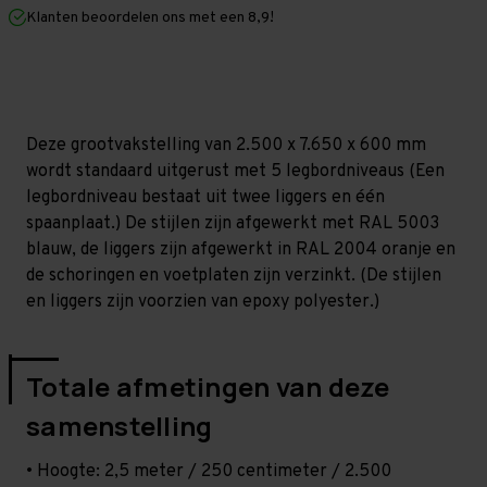
mm
mm
Klanten beoordelen ons met een 8,9!
(HxLxD)
(HxLxD)
-
-
5
5
niveaus
niveaus
Deze grootvakstelling van 2.500 x 7.650 x 600 mm
wordt standaard uitgerust met 5 legbordniveaus (Een
legbordniveau bestaat uit twee liggers en één
spaanplaat.) De stijlen zijn afgewerkt met RAL 5003
blauw, de liggers zijn afgewerkt in RAL 2004 oranje en
de schoringen en voetplaten zijn verzinkt. (De stijlen
en liggers zijn voorzien van epoxy polyester.)
Totale afmetingen van deze
samenstelling
• Hoogte: 2,5 meter / 250 centimeter / 2.500