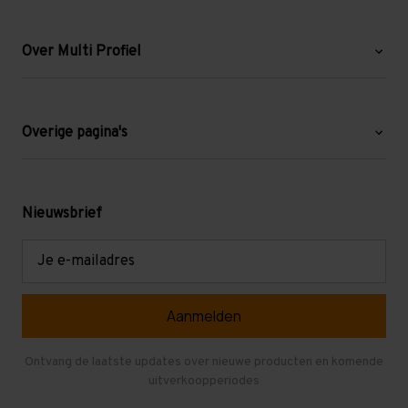
Over Multi Profiel
Over ons
Blog
Overige pagina's
Werken bij Multi Profiel
Gebruikte stellingen
Levering en afhalen
Mezzanine
Nieuwsbrief
Retouren en garantie
Verdiepingsvloeren
E-
mailadres
Referenties
Selfstorage
Veelgestelde vragen
Entresolvloer
Herroepen en Annuleren
Gebruikte entresolvloeren
Ontvang de laatste updates over nieuwe producten en komende
uitverkoopperiodes
Stellingen kopen