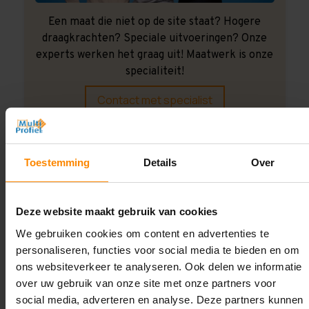
Een maat die niet op de site staat? Hogere
draagkrachten? Speciale uitvoeringen? Onze
experts werken het graag uit! Maatwerk is onze
specialiteit!
Contact met specialist
Montage uitbesteden?
Toestemming
Details
Over
Laat ons het doen!
Deze website maakt gebruik van cookies
We gebruiken cookies om content en advertenties te
personaliseren, functies voor social media te bieden en om
ons websiteverkeer te analyseren. Ook delen we informatie
over uw gebruik van onze site met onze partners voor
social media, adverteren en analyse. Deze partners kunnen