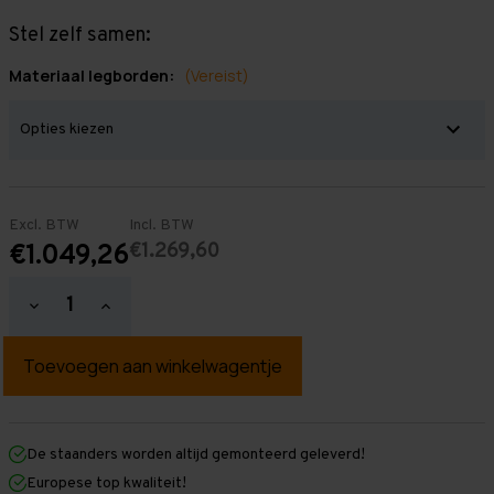
Stel zelf samen:
Materiaal legborden:
(Vereist)
Excl. BTW
Incl. BTW
€1.269,60
€1.049,26
Hoeveelheid
Hoeveelheid
verlagen
verhogen
van
van
Grootvakstelling
Grootvakstelling
2.500
2.500
mm
mm
x
x
7.650
7.650
mm
mm
De staanders worden altijd gemonteerd geleverd!
x
x
Europese top kwaliteit!
600
600