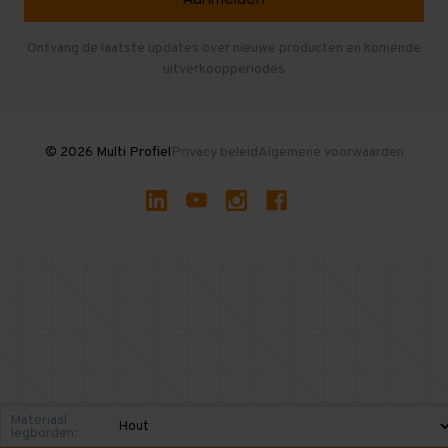
Entresolvloer
Herroepen en Annuleren
Gebruikte entresolvloeren
Ontvang de laatste updates over nieuwe producten en komende
uitverkoopperiodes
Stellingen kopen
© 2026 Multi Profiel
Privacy beleid
Algemene voorwaarden
Materiaal
legborden: