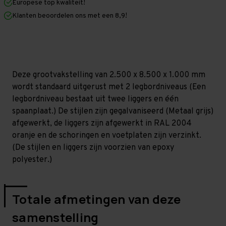
Europese top kwaliteit!
1.000
1.000
mm
mm
Klanten beoordelen ons met een 8,9!
(HxLxD)
(HxLxD)
-
-
2
2
niveaus
niveaus
GALVA
GALVA
Deze grootvakstelling van 2.500 x 8.500 x 1.000 mm
wordt standaard uitgerust met 2 legbordniveaus (Een
legbordniveau bestaat uit twee liggers en één
spaanplaat.) De stijlen zijn gegalvaniseerd (Metaal grijs)
afgewerkt, de liggers zijn afgewerkt in RAL 2004
oranje en de schoringen en voetplaten zijn verzinkt.
(De stijlen en liggers zijn voorzien van epoxy
polyester.)
Totale afmetingen van deze
samenstelling