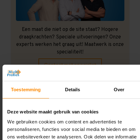
Een maat die niet op de site staat? Hogere
draagkrachten? Speciale uitvoeringen? Onze
experts werken het graag uit! Maatwerk is onze
specialiteit!
Contact met specialist
Toestemming
Details
Over
Montage uitbesteden?
Laat ons het doen!
Deze website maakt gebruik van cookies
We gebruiken cookies om content en advertenties te
personaliseren, functies voor social media te bieden en om
ons websiteverkeer te analyseren. Ook delen we informatie