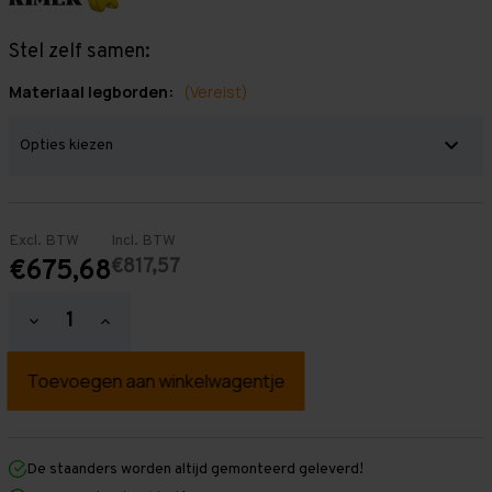
Stel zelf samen:
Materiaal legborden:
(Vereist)
Excl. BTW
Incl. BTW
€817,57
€675,68
Hoeveelheid
Hoeveelheid
verlagen
verhogen
van
van
Grootvakstelling
Grootvakstelling
2.500
2.500
mm
mm
x
x
8.500
8.500
mm
mm
De staanders worden altijd gemonteerd geleverd!
x
x